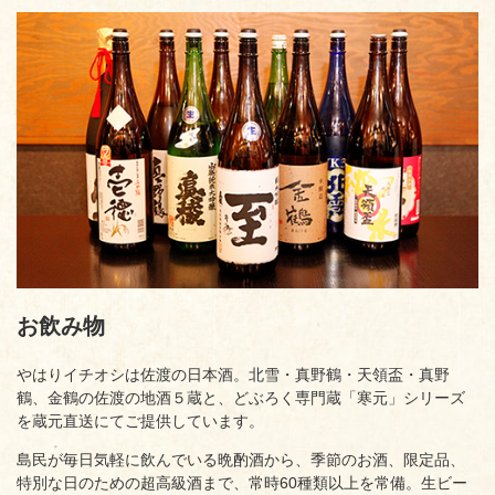
お飲み物
やはりイチオシは佐渡の日本酒。北雪・真野鶴・天領盃・真野
鶴、金鶴の佐渡の地酒５蔵と、どぶろく専門蔵「寒元」シリーズ
を蔵元直送にてご提供しています。
島民が毎日気軽に飲んでいる晩酌酒から、季節のお酒、限定品、
特別な日のための超高級酒まで、常時60種類以上を常備。生ビー