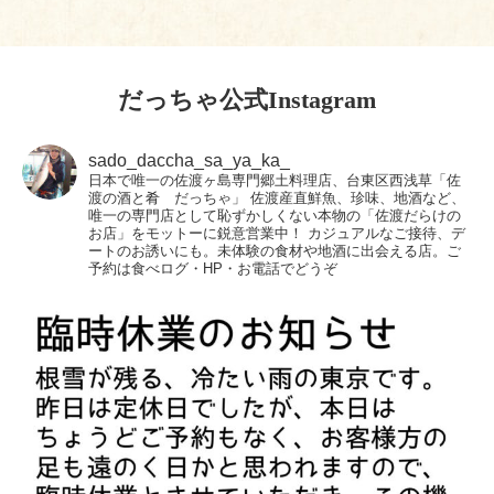
だっちゃ公式Instagram
sado_daccha_sa_ya_ka_
日本で唯一の佐渡ヶ島専門郷土料理店、台東区西浅草「佐
渡の酒と肴 だっちゃ」
佐渡産直鮮魚、珍味、地酒など、
唯一の専門店として恥ずかしくない本物の「佐渡だらけの
お店」をモットーに鋭意営業中！
カジュアルなご接待、デ
ートのお誘いにも。未体験の食材や地酒に出会える店。ご
予約は食べログ・HP・お電話でどうぞ