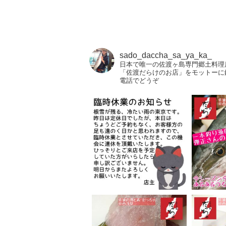
sado_daccha_sa_ya_ka_
日本で唯一の佐渡ヶ島専門郷土料理
「佐渡だらけのお店」をモットーに
電話でどうぞ