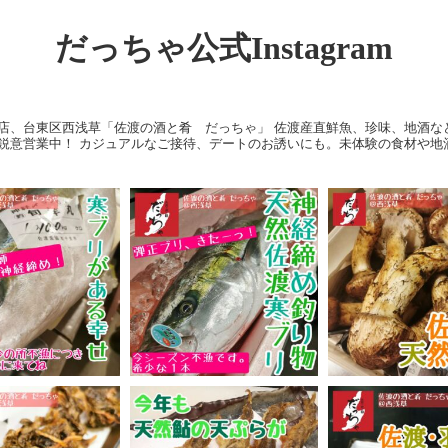
だっちゃ公式Instagram
店、台東区西浅草「佐渡の酒と肴 だっちゃ」
佐渡産直鮮魚、珍味、地酒な
鋭意営業中！
カジュアルなご接待、デートのお誘いにも。未体験の食材や地