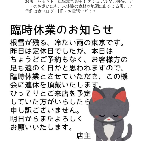
お店」をモットーに鋭意営業中！
カジュアルなご接待、デ
ートのお誘いにも。未体験の食材や地酒に出会える店。ご
予約は食べログ・HP・お電話でどうぞ