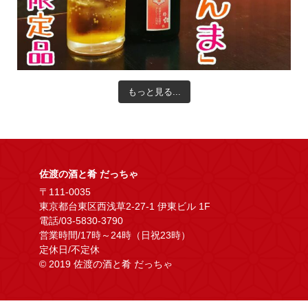
もっと見る...
佐渡の酒と肴 だっちゃ
〒111-0035
東京都台東区西浅草2-27-1 伊東ビル 1F
電話/03-5830-3790
営業時間/17時～24時（日祝23時）
定休日/不定休
© 2019 佐渡の酒と肴 だっちゃ