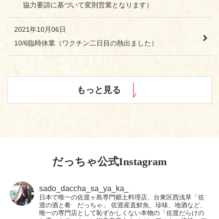
協力要請に基づいて変則営業となります）
2021年10月06日
10/6臨時休業（ワクチン二日目の熱出ました）
もっと見る
だっちゃ公式Instagram
sado_daccha_sa_ya_ka_
日本で唯一の佐渡ヶ島専門郷土料理店、台東区西浅草「佐
渡の酒と肴 だっちゃ」
佐渡産直鮮魚、珍味、地酒など、
唯一の専門店として恥ずかしくない本物の「佐渡だらけの