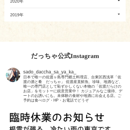
2020年
2019年
だっちゃ公式Instagram
sado_daccha_sa_ya_ka_
日本で唯一の佐渡ヶ島専門郷土料理店、台東区西浅草「佐
渡の酒と肴 だっちゃ」
佐渡産直鮮魚、珍味、地酒など、
唯一の専門店として恥ずかしくない本物の「佐渡だらけの
お店」をモットーに鋭意営業中！
カジュアルなご接待、デ
ートのお誘いにも。未体験の食材や地酒に出会える店。ご
予約は食べログ・HP・お電話でどうぞ