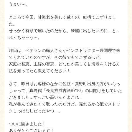
うまい～。
ところで今回、甘海老を美しく裁くの、結構てこずりまし
た。
せっかく有頭で届いたのだから、綺麗に出したいのに、と～
れ～ちゃ～う～。
昨日は、ベテランの職人さんがインストラクター兼調理で来
てくれていたのですが、その彼でもてこずるほど。
家庭の智恵、主婦の智恵、どなたか美しく甘海老を向ける方
法を知ってたら教えてください！
さて、昨日はお客様のなかに佐渡・真野町出身の方がいらっ
しゃって、真野鶴「長期熟成古酒BY10」の口開けをしていた
だきました…すっごい高いんだよこれ！
私が呑んでみたくて取ったのだけど、売れるか心配でストッ
クしっぱなしだったやつ…。
ついに開きました！
ありがとうございます！