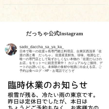
だっちゃ公式Instagram
sado_daccha_sa_ya_ka_
日本で唯一の佐渡ヶ島専門郷土料理店、台東区西浅草「佐
渡の酒と肴 だっちゃ」
佐渡産直鮮魚、珍味、地酒など、
唯一の専門店として恥ずかしくない本物の「佐渡だらけの
お店」をモットーに鋭意営業中！
カジュアルなご接待、デ
ートのお誘いにも。未体験の食材や地酒に出会える店。ご
予約は食べログ・HP・お電話でどうぞ