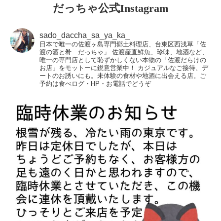
だっちゃ公式Instagram
sado_daccha_sa_ya_ka_
日本で唯一の佐渡ヶ島専門郷土料理店、台東区西浅草「佐
渡の酒と肴 だっちゃ」
佐渡産直鮮魚、珍味、地酒など、
唯一の専門店として恥ずかしくない本物の「佐渡だらけの
お店」をモットーに鋭意営業中！
カジュアルなご接待、デ
ートのお誘いにも。未体験の食材や地酒に出会える店。ご
予約は食べログ・HP・お電話でどうぞ