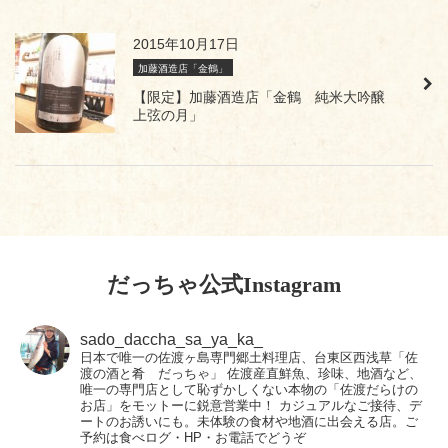
2015年10月17日
加藤酒造店「金鶴」
【限定】加藤酒造店「金鶴 純米大吟醸
上弦の月」
だっちゃ公式Instagram
sado_daccha_sa_ya_ka_
日本で唯一の佐渡ヶ島専門郷土料理店、台東区西浅草「佐
渡の酒と肴 だっちゃ」
佐渡産直鮮魚、珍味、地酒など、
唯一の専門店として恥ずかしくない本物の「佐渡だらけの
お店」をモットーに鋭意営業中！
カジュアルなご接待、デ
ートのお誘いにも。未体験の食材や地酒に出会える店。ご
予約は食べログ・HP・お電話でどうぞ