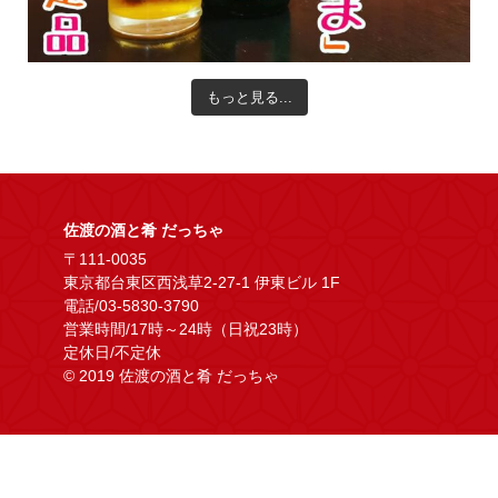
もっと見る...
佐渡の酒と肴 だっちゃ
〒111-0035
東京都台東区西浅草2-27-1 伊東ビル 1F
電話/03-5830-3790
営業時間/17時～24時（日祝23時）
定休日/不定休
© 2019 佐渡の酒と肴 だっちゃ