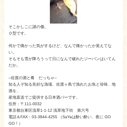
そこかしこに謎の傷。
Ｏ型です。
何かで痛かった気がするけど、なんで痛かったか覚えてな
い。
そもそも雪が降ろうって日になんで破れたジーパンはいてん
だか。
–佐渡の酒と肴 だっちゃ–
知る人ぞ知る良好な漁場、佐渡ヶ島で漁れたお魚と珍味、地
酒を、
産地直送でご提供する日本酒バーです。
住所：〒111-0032
東京都台東区浅草1-1-12 浅草地下街 第六号
電話＆FAX：03-3844-4255 （SaYaは酔い酔い、夜に GO
GO！）