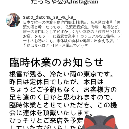
だっちゃ公式Instagram
sado_daccha_sa_ya_ka_
日本で唯一の佐渡ヶ島専門郷土料理店、台東区西浅草「佐
渡の酒と肴 だっちゃ」
佐渡産直鮮魚、珍味、地酒など、
唯一の専門店として恥ずかしくない本物の「佐渡だらけの
お店」をモットーに鋭意営業中！
カジュアルなご接待、デ
ートのお誘いにも。未体験の食材や地酒に出会える店。ご
予約は食べログ・HP・お電話でどうぞ