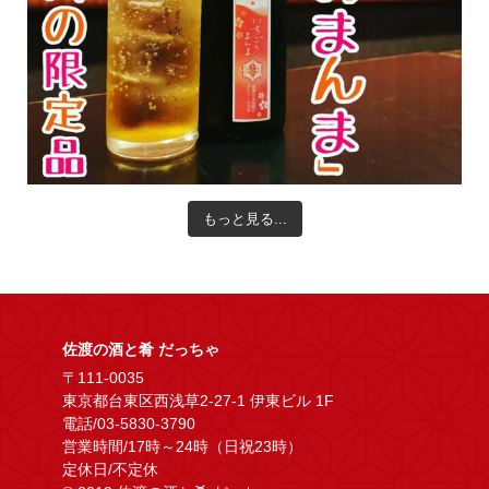
もっと見る...
佐渡の酒と肴 だっちゃ
〒111-0035
東京都台東区西浅草2-27-1 伊東ビル 1F
電話/03-5830-3790
営業時間/17時～24時（日祝23時）
定休日/不定休