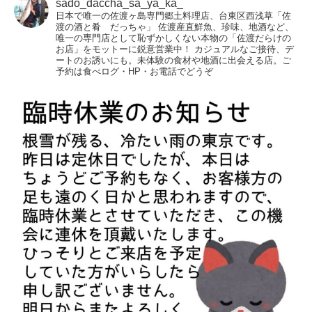
sado_daccha_sa_ya_ka_
日本で唯一の佐渡ヶ島専門郷土料理店、台東区西浅草「佐
渡の酒と肴 だっちゃ」
佐渡産直鮮魚、珍味、地酒など、
唯一の専門店として恥ずかしくない本物の「佐渡だらけの
お店」をモットーに鋭意営業中！
カジュアルなご接待、デ
ートのお誘いにも。未体験の食材や地酒に出会える店。ご
予約は食べログ・HP・お電話でどうぞ