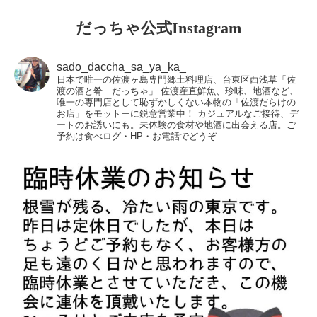
だっちゃ公式Instagram
sado_daccha_sa_ya_ka_
日本で唯一の佐渡ヶ島専門郷土料理店、台東区西浅草「佐
渡の酒と肴 だっちゃ」
佐渡産直鮮魚、珍味、地酒など、
唯一の専門店として恥ずかしくない本物の「佐渡だらけの
お店」をモットーに鋭意営業中！
カジュアルなご接待、デ
ートのお誘いにも。未体験の食材や地酒に出会える店。ご
予約は食べログ・HP・お電話でどうぞ