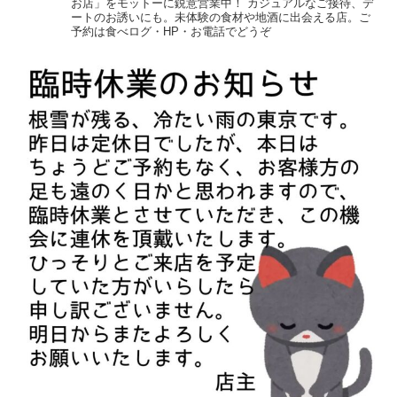
お店」をモットーに鋭意営業中！
カジュアルなご接待、デ
ートのお誘いにも。未体験の食材や地酒に出会える店。ご
予約は食べログ・HP・お電話でどうぞ