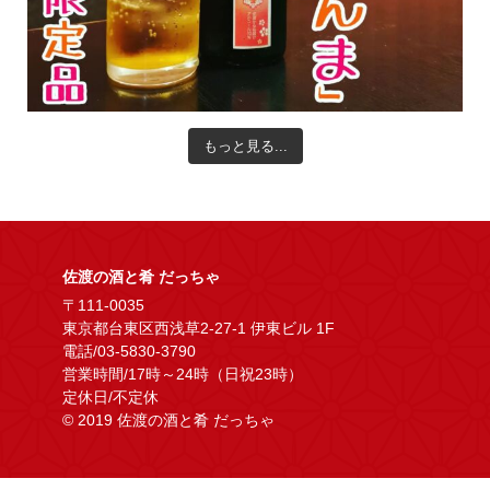
もっと見る...
佐渡の酒と肴 だっちゃ
〒111-0035
東京都台東区西浅草2-27-1 伊東ビル 1F
電話/03-5830-3790
営業時間/17時～24時（日祝23時）
定休日/不定休
© 2019 佐渡の酒と肴 だっちゃ