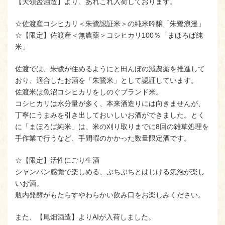
【天領盃酒造】より、あれこれ入荷しております。
☆佐渡産コシヒカリ＜朱鷺認証米＞の純米吟醸「朱鷺浪漫」
☆【限定】佐渡産＜無農薬＞コシヒカリ100％「まほろば純
米」
佐渡では、朱鷺が住めるようにと田んぼの減農薬を推進して
おり、適合したお酒を「朱鷺米」として認証しています。
佐渡米は魚沼コシヒカリをしのぐブランド米。
コシヒカリは水分量が多く、本来酒造りには向きませんが、
丁寧にうまみを引き出しておいしいお酒ができました。とく
に「まほろば純米」は、米の刈り取りまでに8回の雑草処理を
手作業で行うなど、手間暇のかかった数量限定酒です。
☆【限定】活性にごり生酒
シャンパン感覚で楽しめる、ぷちぷちとはじける気泡が楽し
いお酒。
瓶内発酵がもたらすやわらかい飲み口をお楽しみください。
また、【尾畑酒造】よりAIが入荷しました。