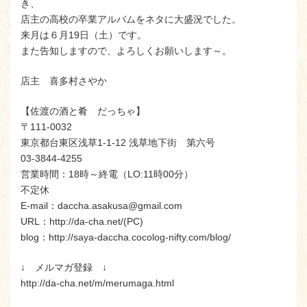
き、
店主の高校の卒業アルバムをネタに大盛況でした。
来月は６月19日（土）です。
また告知しますので、よろしくお願いします～。
店主 喜多村さやか
【佐渡の酒と肴 だっちゃ】
〒111-0032
東京都台東区浅草1-1-12 浅草地下街 第六号
03-3844-4255
営業時間：18時～終電（LO:11時00分）
不定休
E-mail：daccha.asakusa@gmail.com
URL：http://da-cha.net/(PC)
blog：http://saya-daccha.cocolog-nifty.com/blog/
↓ メルマガ登録 ↓
http://da-cha.net/m/merumaga.html