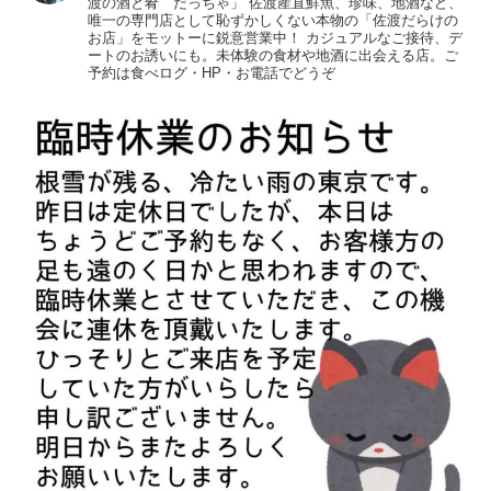
渡の酒と肴 だっちゃ」
佐渡産直鮮魚、珍味、地酒など、
唯一の専門店として恥ずかしくない本物の「佐渡だらけの
お店」をモットーに鋭意営業中！
カジュアルなご接待、デ
ートのお誘いにも。未体験の食材や地酒に出会える店。ご
予約は食べログ・HP・お電話でどうぞ