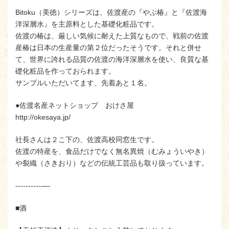
Bitoku（美徳）シリーズは、佐渡産の『やぶ椿』と『佐渡海
洋深層水』を主原料とした基礎化粧品です。
佐渡の椿は、厳しい気候に耐えた上質なもので、戦前の佐渡
産椿は日本の生産量の第２位だったそうです。それと併せ
て、世界に誇れる品質の佐渡の海洋深層水を使い、良質な基
礎化粧品を作っておられます。
サンプルいただいてます、先着あと１名。
●佐渡名産ネットショップ おけさ屋
http://okesaya.jp/
社長さんは２こ下の、佐渡高校同窓生です。
佐渡の特産を、食品だけでなく無名異焼（むみょういやき）
や裂織（さきおり）などの伝統工芸品も取り扱っています。
----------—-
■酒