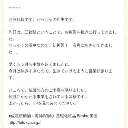
‐‐‐‐‐‐‐‐
お疲れ様です。だっちゃの店主です。
昨日は、三社祭ということで、お神輿を担ぎに行ってきまし
た。
せっかくの浅草なので、初神輿！ 右肩にあざができまし
た…。
早くも５月も中盤を超えましたね。
今月は休みすぎなので、生きていけるように営業頑張りま
す。
ところで、佐渡の方のご来店を賜りました。
佐渡にかかわる事業をされている皆様です。
よかったら、HPを見てみてください。
●佐渡産椿油・海洋深層水 基礎化粧品 Bitoku 美徳
http://bitoku.co.jp/