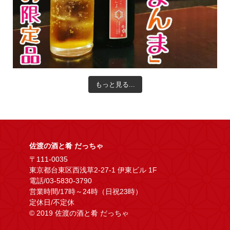
もっと見る...
佐渡の酒と肴 だっちゃ
〒111-0035
東京都台東区西浅草2-27-1 伊東ビル 1F
電話/03-5830-3790
営業時間/17時～24時（日祝23時）
定休日/不定休
© 2019 佐渡の酒と肴 だっちゃ