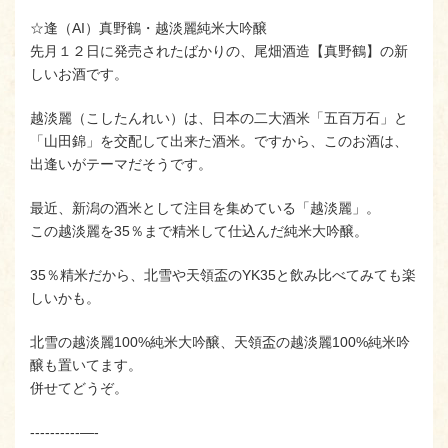
☆逢（AI）真野鶴・越淡麗純米大吟醸
先月１２日に発売されたばかりの、尾畑酒造【真野鶴】の新
しいお酒です。
越淡麗（こしたんれい）は、日本の二大酒米「五百万石」と
「山田錦」を交配して出来た酒米。ですから、このお酒は、
出逢いがテーマだそうです。
最近、新潟の酒米として注目を集めている「越淡麗」。
この越淡麗を35％まで精米して仕込んだ純米大吟醸。
35％精米だから、北雪や天領盃のYK35と飲み比べてみても楽
しいかも。
北雪の越淡麗100%純米大吟醸、天領盃の越淡麗100%純米吟
醸も置いてます。
併せてどうぞ。
----------—-