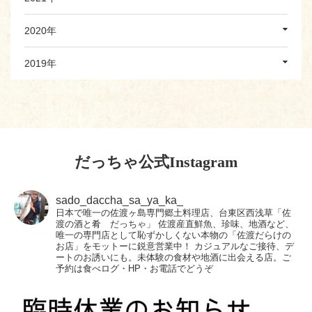
2020年
2019年
だっちゃ公式Instagram
sado_daccha_sa_ya_ka_
日本で唯一の佐渡ヶ島専門郷土料理店、台東区西浅草「佐
渡の酒と肴 だっちゃ」
佐渡産直鮮魚、珍味、地酒など、
唯一の専門店として恥ずかしくない本物の「佐渡だらけの
お店」をモットーに鋭意営業中！
カジュアルなご接待、デ
ートのお誘いにも。未体験の食材や地酒に出会える店。ご
予約は食べログ・HP・お電話でどうぞ