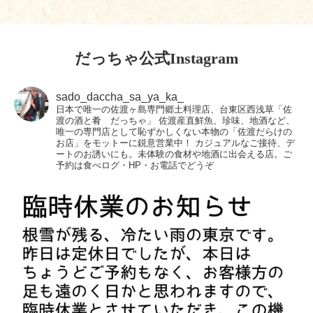
だっちゃ公式Instagram
sado_daccha_sa_ya_ka_
日本で唯一の佐渡ヶ島専門郷土料理店、台東区西浅草「佐
渡の酒と肴 だっちゃ」
佐渡産直鮮魚、珍味、地酒など、
唯一の専門店として恥ずかしくない本物の「佐渡だらけの
お店」をモットーに鋭意営業中！
カジュアルなご接待、デ
ートのお誘いにも。未体験の食材や地酒に出会える店。ご
予約は食べログ・HP・お電話でどうぞ