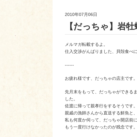
2010年07月06日
【だっちゃ】岩牡
メルマガ転載するよ。
仕入交渉がんばりました、貝殻食べ
‐‐‐‐‐‐
お疲れ様です、だっちゃの店主です
先月末をもって、だっちゃができる
した。
佐渡に帰って親孝行をするそうです
親戚の漁師さんから直送する鮮魚と、
私も何度か伺って、だっちゃ開店前
もう一度行けなかったのが残念です