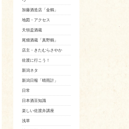
加藤酒造店「金鶴」
地図・アクセス
天領盃酒蔵
尾畑酒蔵「真野鶴」
店主・きたむらさやか
佐渡に行こう！
新潟ネタ
新潟日報「晴雨計」
日常
日本酒豆知識
楽しい佐渡弁講座
浅草