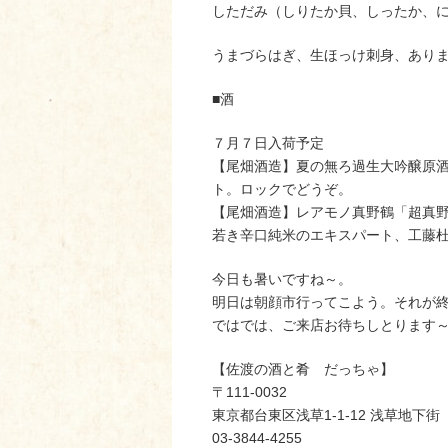
しただみ（しりたか貝、しったか、にな
うまづらはぎ、生ほっけ刺身、あり
■酒
７月７日入荷予定
【尾畑酒造】夏の無ろ過生大吟醸原
ト。ロックでどうぞ。
【尾畑酒造】レアモノ真野鶴「超真野
若き辛口純米のエキスパート、工藤
今日も暑いですね～。
明日は朝顔市行ってこよう。それが
ではでは、ご来店お待ちしとります～m
【佐渡の酒と肴 だっちゃ】
〒111-0032
東京都台東区浅草1-1-12 浅草地下
03-3844-4255