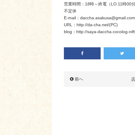
営業時間：18時～終電（LO:11時00
不定休
E-mail：daccha.asakusa@gmail.com
URL：http://da-cha.net/(PC)
blog：http://saya-daccha.cocolog-nift
前へ