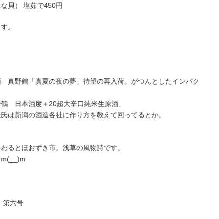
貝） 塩茹で450円
ます。
酒 真野鶴「真夏の夜の夢」待望の再入荷。がつんとしたインパク
鶴 日本酒度＋20超大辛口純米生原酒」
杜氏は新潟の酒造各社に作り方を教えて回ってるとか。
終わるとほおずき市。浅草の風物詩です。
(__)m
街 第六号