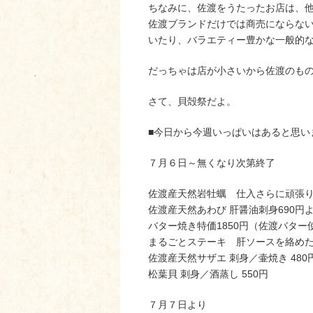
ちなみに、佐渡をうたったお店は、
佐渡ブランドだけでは商売にならな
いたり、バラエティー豊かな一般的
だっちゃは店が小さいから佐渡のも
さて、貝殻祭だよ。
■今日から今週いっぱいはあると思い
７月６日～無くなり次第終了
佐渡産天然岩牡蠣 仕入さらに頑張り
佐渡産天然あわび 肝醤油刺身690円
バター焼き特価1850円（佐渡バター
まるごとステーキ 肝ソースを絡めた
佐渡産天然サザエ 刺身／壷焼き 48
松葉貝 刺身／酒蒸し 550円
７月７日より