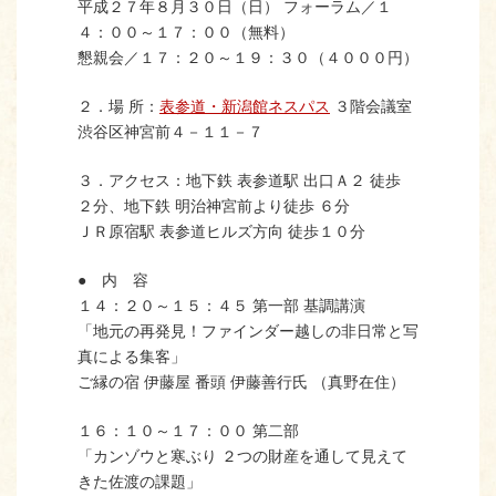
平成２７年８月３０日（日） フォーラム／１
４：００～１７：００（無料）
懇親会／１７：２０～１９：３０（４０００円）
２．場 所：
表参道・新潟館ネスパス
３階会議室
渋谷区神宮前４－１１－７
３．アクセス：地下鉄 表参道駅 出口Ａ２ 徒歩
２分、地下鉄 明治神宮前より徒歩 ６分
ＪＲ原宿駅 表参道ヒルズ方向 徒歩１０分
● 内 容
１４：２０～１５：４５ 第一部 基調講演
「地元の再発見！ファインダー越しの非日常と写
真による集客」
ご縁の宿 伊藤屋 番頭 伊藤善行氏 （真野在住）
１６：１０～１７：００ 第二部
「カンゾウと寒ぶり ２つの財産を通して見えて
きた佐渡の課題」