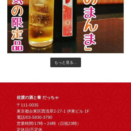
もっと見る...
佐渡の酒と肴 だっちゃ
〒111-0035
東京都台東区西浅草2-27-1 伊東ビル 1F
電話/03-5830-3790
営業時間/17時～24時（日祝23時）
定休日/不定休