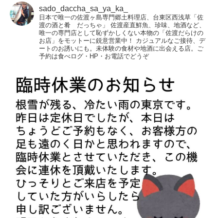
sado_daccha_sa_ya_ka_
日本で唯一の佐渡ヶ島専門郷土料理店、台東区西浅草「佐
渡の酒と肴 だっちゃ」
佐渡産直鮮魚、珍味、地酒など、
唯一の専門店として恥ずかしくない本物の「佐渡だらけの
お店」をモットーに鋭意営業中！
カジュアルなご接待、デ
ートのお誘いにも。未体験の食材や地酒に出会える店。ご
予約は食べログ・HP・お電話でどうぞ