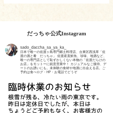
だっちゃ公式Instagram
sado_daccha_sa_ya_ka_
日本で唯一の佐渡ヶ島専門郷土料理店、台東区西浅草「佐
渡の酒と肴 だっちゃ」
佐渡産直鮮魚、珍味、地酒など、
唯一の専門店として恥ずかしくない本物の「佐渡だらけの
お店」をモットーに鋭意営業中！
カジュアルなご接待、デ
ートのお誘いにも。未体験の食材や地酒に出会える店。ご
予約は食べログ・HP・お電話でどうぞ