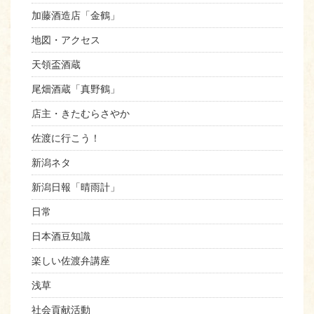
加藤酒造店「金鶴」
地図・アクセス
天領盃酒蔵
尾畑酒蔵「真野鶴」
店主・きたむらさやか
佐渡に行こう！
新潟ネタ
新潟日報「晴雨計」
日常
日本酒豆知識
楽しい佐渡弁講座
浅草
社会貢献活動