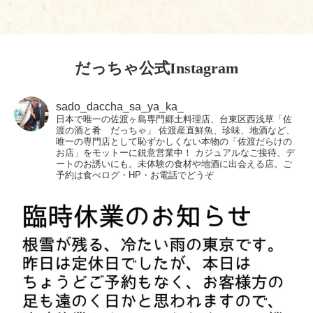
だっちゃ公式Instagram
sado_daccha_sa_ya_ka_
日本で唯一の佐渡ヶ島専門郷土料理店、台東区西浅草「佐
渡の酒と肴 だっちゃ」
佐渡産直鮮魚、珍味、地酒など、
唯一の専門店として恥ずかしくない本物の「佐渡だらけの
お店」をモットーに鋭意営業中！
カジュアルなご接待、デ
ートのお誘いにも。未体験の食材や地酒に出会える店。ご
予約は食べログ・HP・お電話でどうぞ