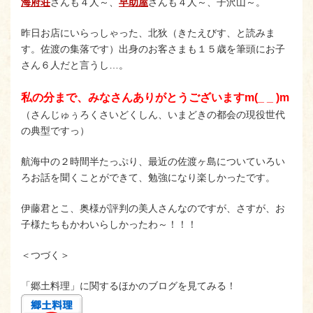
海府荘
さんも４人～、
早助屋
さんも４人～、子沢山～。
昨日お店にいらっしゃった、北狄（きたえびす、と読みま
す。佐渡の集落です）出身のお客さまも１５歳を筆頭にお子
さん６人だと言うし…。
私の分まで、みなさんありがとうございますm(_ _ )m
（さんじゅぅろくさいどくしん、いまどきの都会の現役世代
の典型ですっ）
航海中の２時間半たっぷり、最近の佐渡ヶ島についていろい
ろお話を聞くことができて、勉強になり楽しかったです。
伊藤君とこ、奥様が評判の美人さんなのですが、さすが、お
子様たちもかわいらしかったわ～！！！
＜つづく＞
「郷土料理」に関するほかのブログを見てみる！