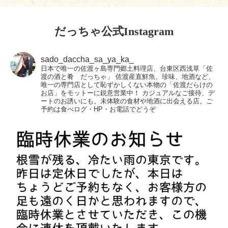
だっちゃ公式Instagram
sado_daccha_sa_ya_ka_
日本で唯一の佐渡ヶ島専門郷土料理店、台東区西浅草「佐
渡の酒と肴 だっちゃ」
佐渡産直鮮魚、珍味、地酒など、
唯一の専門店として恥ずかしくない本物の「佐渡だらけの
お店」をモットーに鋭意営業中！
カジュアルなご接待、デ
ートのお誘いにも。未体験の食材や地酒に出会える店。ご
予約は食べログ・HP・お電話でどうぞ