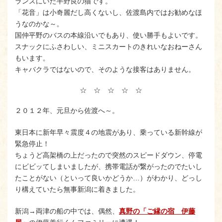
ランスにいた半野良の猫です。
「花音」は小奇麗だし高くないし、佐渡島内ではお勧めなほ
うなのかな～。
国仲平野のバスの本線沿いでもあり、使い勝手もよいです。
スナックにふさわしい、ミニスカートのきれいなおねーさん
もいます。
キャバクラではないので、そのような接客はありません。
☆ ☆ ☆ ☆ ☆
２０１２年、元旦から佐渡へ～。
東日本に新年早々震度４の地震があり、乗っている新幹線が
緊急停止！
ちょうど高架橋の上だったので突然のスピードダウン、停電
にビビッてしまいましたが、携帯電話が繋がったのでたいし
たことがない（といって良いかどうか…）がわかり、どっし
り構えていたら無事新潟に着きました。
新潟→両津の船の中では、偶然、
真野の「ご縁の宿 伊藤