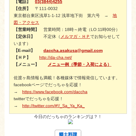
【電話】
03(3844)4255
【住所】
〒111-0032
東京都台東区浅草1-1-12 浅草地下街 第六号 →
地
図・アクセス
【営業時間】
営業時間：18時～終電（LO:11時00分）
【定休日】
不定休（
メルマガ・ＨＰ
でお知らせして
います）
【E-mail】
daccha.asakusa@gmail.com
【ＨＰ】
http://da-cha.net/
【メニュー】
メニュー例（季節・入荷による）
佐渡ヶ島情報も満載！各種媒体で情報発信しています。
facebookページでだっちゃを応援！
→
https://www.facebook.com/daccha
twitterでだっちゃを応援！
→
http://twitter.com/#!/_Sa_Ya_Ka_
今日のだっちゃのランキングは？！