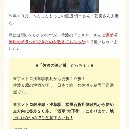
昨年１０月、へんじんもっこの渡辺 慎一さん・朝美さん夫妻
と。
噂には聞いていたのですが、佐渡の「こさど」さんに
選挙活
動用のチラシができたのを教えてもらった
ので書いちゃいま
した♪
■「佐渡の酒と肴 だっちゃ」■
東京メトロ浅草駅改札から徒歩２０歩！
佐渡６蔵の地酒が揃う、日本で唯一の佐渡ヶ島専門居酒
屋です。
東京メトロ銀座線・浅草駅、松屋百貨店側改札から斜め
左方向に徒歩２０歩。
「浅草”地下街”」にあります。地
上にはないのでご注意下さいね！