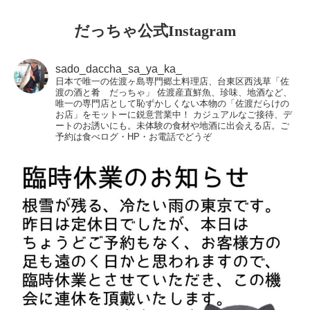
だっちゃ公式Instagram
sado_daccha_sa_ya_ka_
日本で唯一の佐渡ヶ島専門郷土料理店、台東区西浅草「佐
渡の酒と肴 だっちゃ」
佐渡産直鮮魚、珍味、地酒など、
唯一の専門店として恥ずかしくない本物の「佐渡だらけの
お店」をモットーに鋭意営業中！
カジュアルなご接待、デ
ートのお誘いにも。未体験の食材や地酒に出会える店。ご
予約は食べログ・HP・お電話でどうぞ