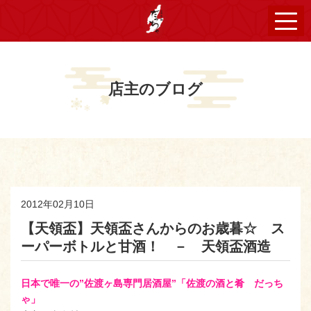
店主のブログ
2012年02月10日
【天領盃】天領盃さんからのお歳暮☆ ス
ーパーボトルと甘酒！ － 天領盃酒造
日本で唯一の”佐渡ヶ島専門居酒屋”「佐渡の酒と肴 だっち
ゃ」