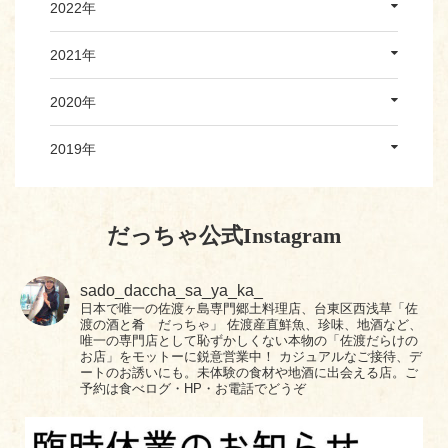
2022年
2021年
2020年
2019年
だっちゃ公式Instagram
sado_daccha_sa_ya_ka_
日本で唯一の佐渡ヶ島専門郷土料理店、台東区西浅草「佐
渡の酒と肴 だっちゃ」
佐渡産直鮮魚、珍味、地酒など、
唯一の専門店として恥ずかしくない本物の「佐渡だらけの
お店」をモットーに鋭意営業中！
カジュアルなご接待、デ
ートのお誘いにも。未体験の食材や地酒に出会える店。ご
予約は食べログ・HP・お電話でどうぞ