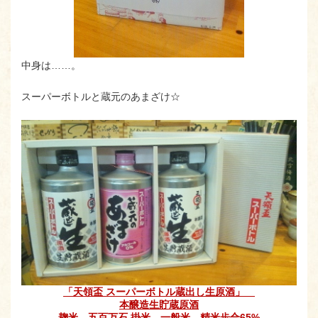
中身は……。
スーパーボトルと蔵元のあまざけ☆
「天領盃 スーパーボトル蔵出し生原酒」
本醸造生貯蔵原酒
麹米 五百万石 掛米 一般米 精米歩合65%