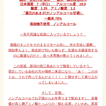
日本酒度 7（辛口） アルコール度 19.0
酸度 1.35 アミノ酸度 1.2
「蔵元のあまざけ(ノンアルコール甘酒)」
一般米 70%
添加物不使用 ノンアルコール
一見不思議な容器に入っているでしょう？
酒蔵のタンクをそのままスモール化し、光を完全に遮断。
熱効率もよく、衛生的で匂いも移らず、生酒を冷蔵保存する
のに最適なのだと、佐々木専務が教えてくれました。
この容器、新潟の燕三条あたりで製造しているそう。
受託している会社の方が偶然ご来店になり、「あ！ このボ
トル、うちで作ってるんだよ！！！」と期せずして盛り上が
ってしまいました。
そして、甘酒。
ノンアルコールでお子様からお年寄りまで飲めますし、栄養
価が高く麹アミノ酸たっぷりの「飲む点滴」といわれ、美容