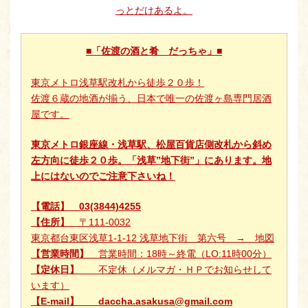
っとだけあるよ。
■「佐渡の酒と肴 だっちゃ」■
東京メトロ浅草駅改札から徒歩２０歩！
佐渡６蔵の地酒が揃う、日本で唯一の佐渡ヶ島専門居酒
屋です。
東京メトロ銀座線・浅草駅、松屋百貨店側改札から斜め
左方向に徒歩２０歩。
「浅草”地下街”」にあります。地
上にはないのでご注意下さいね！
【電話】
03(3844)4255
【住所】
〒111-0032
東京都台東区浅草1-1-12 浅草地下街 第六号 →
地図
【営業時間】
営業時間：18時～終電（LO:11時00分）
【定休日】
不定休（
メルマガ・ＨＰ
でお知らせして
います）
【E-mail】
daccha.asakusa@gmail.com