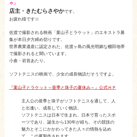
ゃ」
店主・きたむらさやか
です。
お疲れ様です☆
佐渡で撮影される映画「案山子とラケット」のエキストラ募
集が本日夕方締め切りです。
世界農業遺産に認定された、佐渡ヶ島の風光明媚な棚田地帯
で撮影されると聞いています。
小倉・岩首あたり。
ソフトテニスの映画で、少女の成長物語だそうですよ。
『案山子とラケット～亜季と珠子の夏休み～』公式ＨＰ
主人公の亜季と珠子がソフトテニスを通して、人
と出逢い、成長していく物語。
ソフトテニスは日本で生まれ、日本で育ったスポ
ーツであり、誕生から130年が経ち、その競技の
魅力とそこにかかわってきた人々の情熱を込め
て、この夏製作されます。