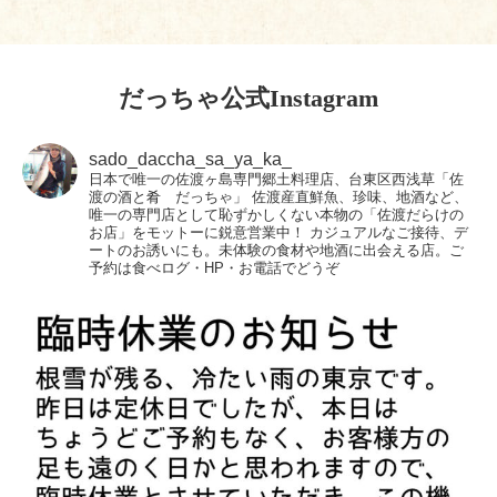
だっちゃ公式Instagram
sado_daccha_sa_ya_ka_
日本で唯一の佐渡ヶ島専門郷土料理店、台東区西浅草「佐
渡の酒と肴 だっちゃ」
佐渡産直鮮魚、珍味、地酒など、
唯一の専門店として恥ずかしくない本物の「佐渡だらけの
お店」をモットーに鋭意営業中！
カジュアルなご接待、デ
ートのお誘いにも。未体験の食材や地酒に出会える店。ご
予約は食べログ・HP・お電話でどうぞ