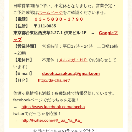
日曜営業開始に伴い、不定休となりました。営業予定・
ご予約確認は
ホームページ
をご確認くださいませ。
【電話】
０３－５８３０－３７９０
【住所】
〒111-0035
東京都台東区西浅草2-27-1 伊東ビル 1F →
Googleマ
ップ
【営業時間】
営業時間：平日17時～24時 土日祝16時
～23時
【定休日】
不定休（
メルマガ・ＨＰ
でお知らせして
います）
【E-mail】
daccha.asakusa@gmail.com
【ＨＰ】
http://da-cha.net/
佐渡ヶ島情報も満載！各種媒体で情報発信しています。
facebookページでだっちゃを応援！
→
https://www.facebook.com/daccha
twitterでだっちゃを応援！
→
http://twitter.com/#!/_Sa_Ya_Ka_
今日のだっちゃのランキングは？！