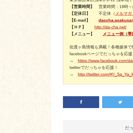
【営業時間】
営業時間：18時～終
【定休日】
不定休（
メルマガ
【E-mail】
daccha.asakusa
【ＨＰ】
http://da-cha.net/
【メニュー】
メニュー例（季
佐渡ヶ島情報も満載！各種媒体で
facebookページでだっちゃを応
→
https://www.facebook.com/d
twitterでだっちゃを応援！
→
http://twitter.com/#!/_Sa_Ya
だ