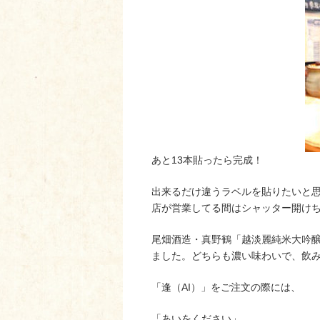
あと13本貼ったら完成！
出来るだけ違うラベルを貼りたいと
店が営業してる間はシャッター開け
尾畑酒造・真野鶴「越淡麗純米大吟醸 
ました。どちらも濃い味わいで、飲
「逢（AI）」をご注文の際には、
「あいをください」