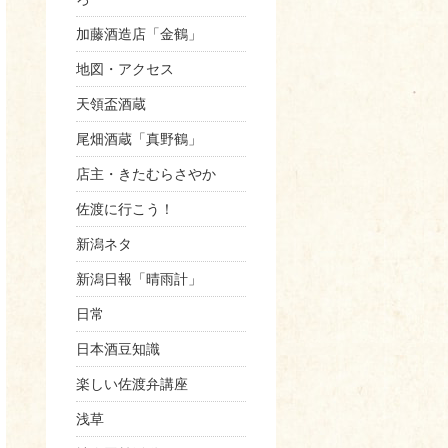
加藤酒造店「金鶴」
地図・アクセス
天領盃酒蔵
尾畑酒蔵「真野鶴」
店主・きたむらさやか
佐渡に行こう！
新潟ネタ
新潟日報「晴雨計」
日常
日本酒豆知識
楽しい佐渡弁講座
浅草