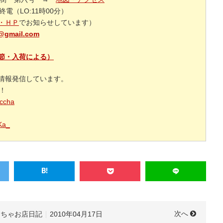
電（LO:11時00分）
・ＨＰ
でお知らせしています）
@gmail.com
節・入荷による）
情報発信しています。
援！
accha
_Ka_
次へ
っちゃお店日記
2010年04月17日