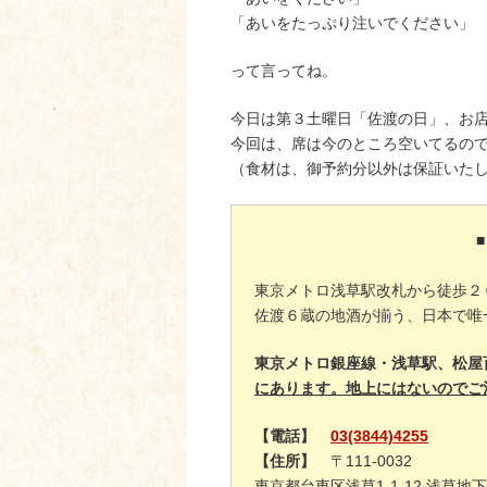
「あいをたっぷり注いでください」
って言ってね。
今日は第３土曜日「佐渡の日」、お
今回は、席は今のところ空いてるの
（食材は、御予約分以外は保証いた
東京メトロ浅草駅改札から徒歩２
佐渡６蔵の地酒が揃う、日本で唯
東京メトロ銀座線・浅草駅、松屋
にあります。地上にはないのでご
【電話】
03(3844)4255
【住所】
〒111-0032
東京都台東区浅草1-1-12 浅草