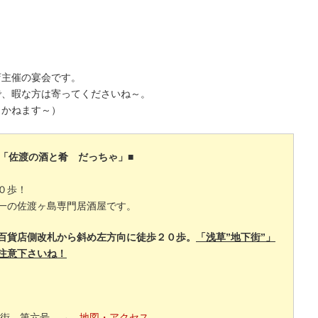
店主催の宴会です。
で、暇な方は寄ってくださいね～。
しかねます～）
■「佐渡の酒と肴 だっちゃ」■
０歩！
一の佐渡ヶ島専門居酒屋です。
百貨店側改札から斜め左方向に徒歩２０歩。
「浅草”地下街”」
注意下さいね！
地下街 第六号 →
地図・アクセス