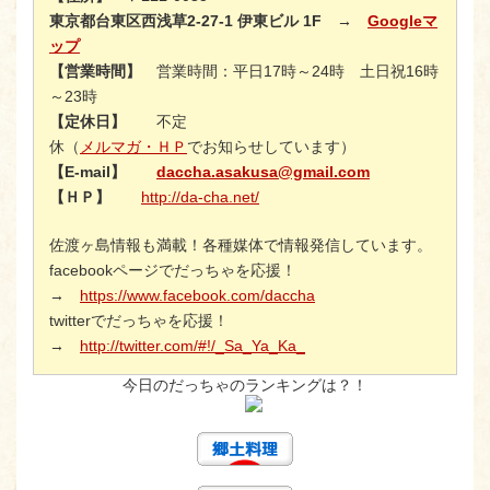
東京都台東区西浅草2-27-1 伊東ビル 1F →
Googleマ
ップ
【営業時間】
営業時間：平日17時～24時 土日祝16時
～23時
【定休日】
不定
休（
メルマガ・ＨＰ
でお知らせしています）
【E-mail】
daccha.asakusa@gmail.com
【ＨＰ】
http://da-cha.net/
佐渡ヶ島情報も満載！各種媒体で情報発信しています。
facebookページでだっちゃを応援！
→
https://www.facebook.com/daccha
twitterでだっちゃを応援！
→
http://twitter.com/#!/_Sa_Ya_Ka_
今日のだっちゃのランキングは？！