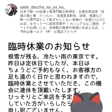
sado_daccha_sa_ya_ka_
日本で唯一の佐渡ヶ島専門郷土料理店、台東区西浅草「佐
渡の酒と肴 だっちゃ」
佐渡産直鮮魚、珍味、地酒など、
唯一の専門店として恥ずかしくない本物の「佐渡だらけの
お店」をモットーに鋭意営業中！
カジュアルなご接待、デ
ートのお誘いにも。未体験の食材や地酒に出会える店。ご
予約は食べログ・HP・お電話でどうぞ