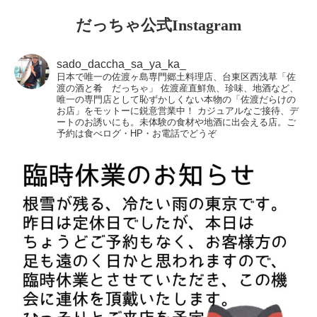
だっちゃ公式Instagram
sado_daccha_sa_ya_ka_
日本で唯一の佐渡ヶ島専門郷土料理店、台東区西浅草「佐
渡の酒と肴 だっちゃ」
佐渡産直鮮魚、珍味、地酒など、
唯一の専門店として恥ずかしくない本物の「佐渡だらけの
お店」をモットーに鋭意営業中！
カジュアルなご接待、デ
ートのお誘いにも。未体験の食材や地酒に出会える店。ご
予約は食べログ・HP・お電話でどうぞ