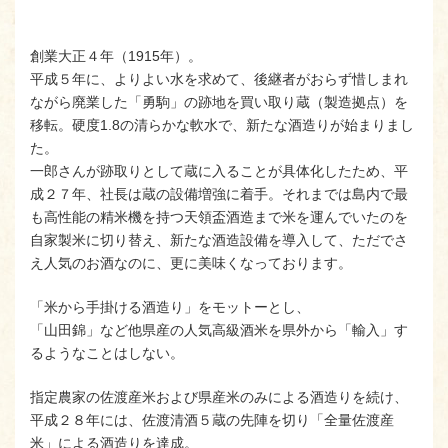
創業大正４年（1915年）。
平成５年に、よりよい水を求めて、後継者がおらず惜しまれ
ながら廃業した「勇駒」の跡地を買い取り蔵（製造拠点）を
移転。硬度1.8の清らかな軟水で、新たな酒造りが始まりまし
た。
一郎さんが跡取りとして蔵に入ることが具体化したため、平
成２７年、社長は蔵の設備増強に着手。それまでは島内で最
も高性能の精米機を持つ天領盃酒造まで米を運んでいたのを
自家製米に切り替え、新たな酒造設備を導入して、ただでさ
え人気のお酒なのに、更に美味くなっております。
「米から手掛ける酒造り」をモットーとし、
「山田錦」など他県産の人気高級酒米を県外から「輸入」す
るようなことはしない。
指定農家の佐渡産米および県産米のみによる酒造りを続け、
平成２８年には、佐渡清酒５蔵の先陣を切り「全量佐渡産
米」による酒造りを達成。