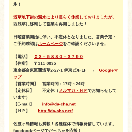
歩！
浅草地下街の漏水により長らく休業しておりましたが、
西浅草に移転して営業を再開しました！
日曜営業開始に伴い、不定休となりました。営業予定・
ご予約確認は
ホームページ
をご確認くださいませ。
【電話】
０３－５８３０－３７９０
【住所】
〒111-0035
東京都台東区西浅草2-27-1 伊東ビル 1F →
Googleマ
ップ
【営業時間】
営業時間：17時～24時
【定休日】
不定休（
メルマガ・ＨＰ
でお知らせして
います）
【E-mail】
info@da-cha.net
【ＨＰ】
http://da-cha.net/
佐渡ヶ島情報も満載！各種媒体で情報発信しています。
facebookページでだっちゃを応援！