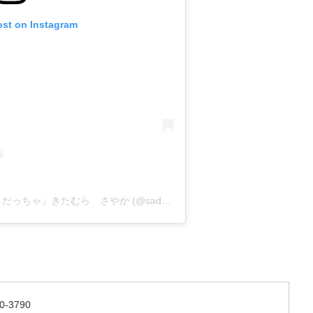
ost on Instagram
A post shared by 「佐渡の酒と肴 だっちゃ」きたむら さやか (@sado_daccha_sa_ya_ka_)
0-3790