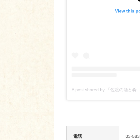
View this p
電話
03-583