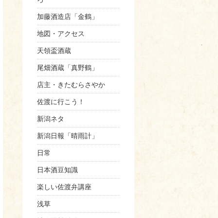
加藤酒造店「金鶴」
地図・アクセス
天領盃酒蔵
尾畑酒蔵「真野鶴」
店主・きたむらさやか
佐渡に行こう！
新潟ネタ
新潟日報「晴雨計」
日常
日本酒豆知識
楽しい佐渡弁講座
浅草