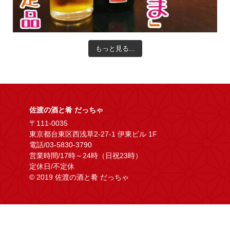
もっと見る...
佐渡の酒と肴 だっちゃ
〒111-0035
東京都台東区西浅草2-27-1 伊東ビル 1F
電話/03-5830-3790
営業時間/17時～24時（日祝23時）
定休日/不定休
© 2019 佐渡の酒と肴 だっちゃ