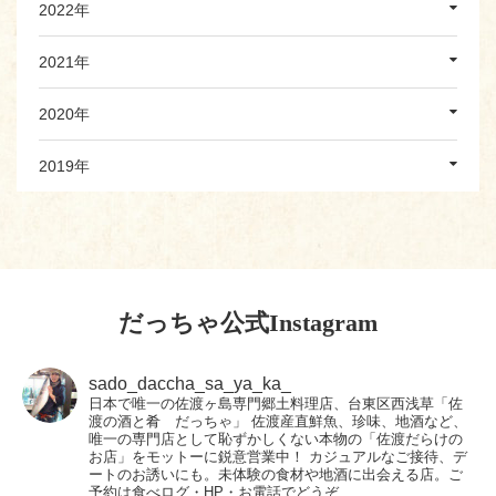
2022年
2021年
2020年
2019年
だっちゃ公式Instagram
sado_daccha_sa_ya_ka_
日本で唯一の佐渡ヶ島専門郷土料理店、台東区西浅草「佐
渡の酒と肴 だっちゃ」
佐渡産直鮮魚、珍味、地酒など、
唯一の専門店として恥ずかしくない本物の「佐渡だらけの
お店」をモットーに鋭意営業中！
カジュアルなご接待、デ
ートのお誘いにも。未体験の食材や地酒に出会える店。ご
予約は食べログ・HP・お電話でどうぞ