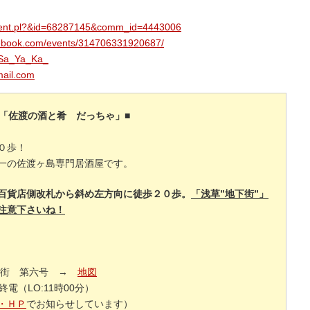
_event.pl?&id=68287145&comm_id=4443006
cebook.com/events/314706331920687/
/_Sa_Ya_Ka_
ail.com
■「佐渡の酒と肴 だっちゃ」■
０歩！
一の佐渡ヶ島専門居酒屋です。
百貨店側改札から斜め左方向に徒歩２０歩。
「浅草”地下街”」
注意下さいね！
地下街 第六号 →
地図
電（LO:11時00分）
・ＨＰ
でお知らせしています）