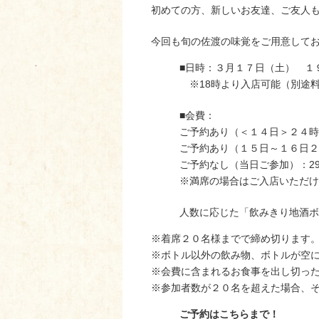
初めての方、新しいお友達、ご友人
今回も旬の佐渡の味覚をご用意して
■日時：３月１７日（土） １
※18時より入店可能（別途
■会費：
ご予約あり（＜１４日＞２４時
ご予約あり（１５日～１６日２
ご予約なし（当日ご参加）：2
※満席の場合はご入店いただけ
人数に応じた「飲みきり地酒ボ
※着席２０名様までで締め切ります
※ボトル以外の飲み物、ボトルが空
※会費に含まれるお食事を出し切っ
※参加者数が２０名を超えた場合、
ご予約はこちらまで！