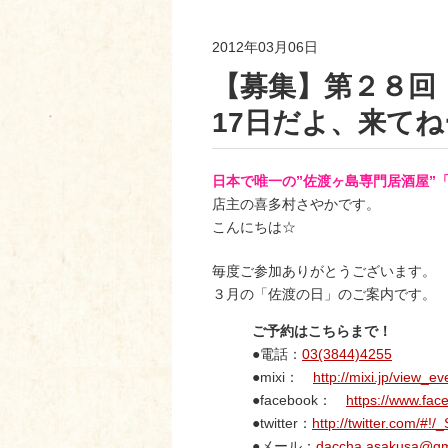
2012年03月06日
【募集】第２８回
17日だよ、来てね
日本で唯一の”佐渡ヶ島専門居酒屋”
店主の喜多村さやかです。
こんにちは☆
毎度ご参加ありがとうございます。
３月の「佐渡の日」のご案内です。
ご予約はこちらまで！
●電話：
03(3844)4255
●mixi：
http://mixi.jp/view
●facebook：
https://www.fa
●twitter：
http://twitter.com/#!
●メール：
daccha.asakusa@gm