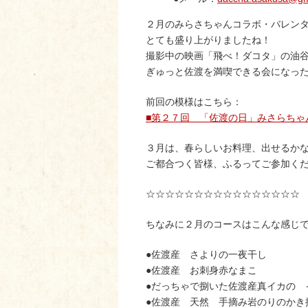
２月のみらさちゃんコラボ・バレン
とても盛り上がりましたね！
撮影中の映画「飛べ！ダコタ」の油
ぎゅっと佐渡を満喫できる会になっ
前回の模様はこちら：
■第２７回 「佐渡の日」みさらちゃ
３月は、春らしいお料理、出せるか
ご都合つく皆様、ふるってご参加く
☆☆☆☆☆☆☆☆☆☆☆☆☆☆☆☆
ちなみに２月のコースはこんな感じ
●佐渡産 さよりの一夜干し
●佐渡産 お刺身赤なまこ
●だっちゃで捌いた佐渡産真イカの 
●佐渡産 天然 手摘み岩のりのかき