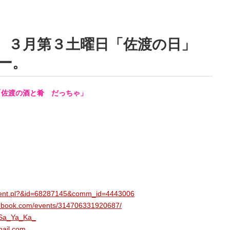
 ３月第３土曜日「佐渡の日」
ー。
「佐渡の酒と肴 だっちゃ」
_event.pl?&id=68287145&comm_id=4443006
cebook.com/events/314706331920687/
/_Sa_Ya_Ka_
ail.com