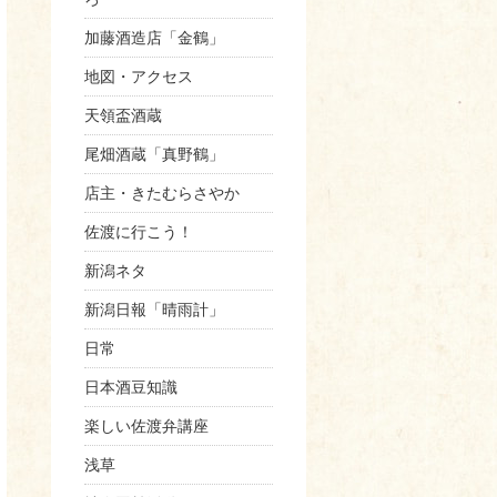
加藤酒造店「金鶴」
地図・アクセス
天領盃酒蔵
尾畑酒蔵「真野鶴」
店主・きたむらさやか
佐渡に行こう！
新潟ネタ
新潟日報「晴雨計」
日常
日本酒豆知識
楽しい佐渡弁講座
浅草