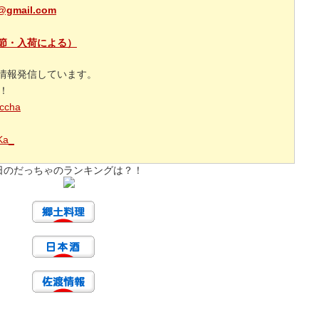
@gmail.com
節・入荷による）
情報発信しています。
援！
accha
_Ka_
日のだっちゃのランキングは？！