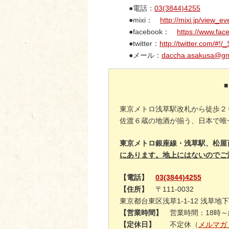
●電話：
03(3844)4255
●mixi：
http://mixi.jp/view
●facebook：
https://www.fa
●twitter：
http://twitter.com/#!
●メール：
daccha.asakusa@gm
東京メトロ浅草駅改札から徒歩２
佐渡６蔵の地酒が揃う、日本で唯
東京メトロ銀座線・浅草駅、松屋
にあります。地上にはないのでご
【電話】
03(3844)4255
【住所】
〒111-0032
東京都台東区浅草1-1-12 浅草
【営業時間】
営業時間：18時～終
【定休日】
不定休（
メルマガ