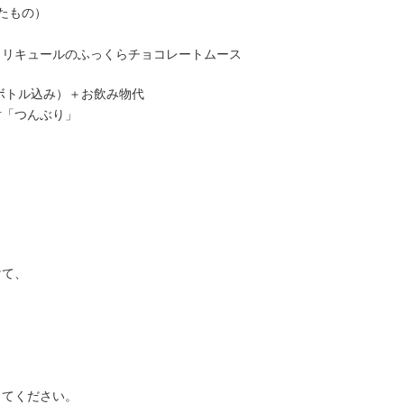
たもの）
リキュールのふっくらチョコレートムース
りボトル込み）＋お飲み物代
酎「つんぶり」
けて、
してください。