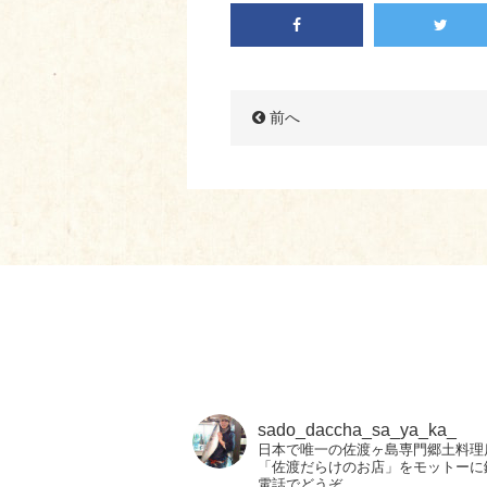
前へ
sado_daccha_sa_ya_ka_
日本で唯一の佐渡ヶ島専門郷土料理
「佐渡だらけのお店」をモットーに
電話でどうぞ