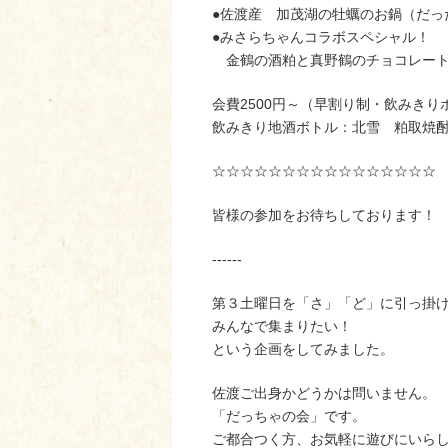
●佐渡産 加茂湖の牡蠣のお鍋（だっ
●みさらちゃんコラボスペシャル！
金鶴の酒粕と真野鶴のチョコレート
会費2500円～（早割り制・飲みき
飲みきり地酒ボトル：北雪 粕取焼
☆☆☆☆☆☆☆☆☆☆☆☆☆☆☆☆
皆様の参加をお待ちしております！
------
第３土曜日を「さ」「ど」に引っ掛
みんなで集まりたい！
という企画をしてみました。
佐渡ご出身かどうかは問いません。
「だっちゃの会」です。
ご都合つく方、お気軽に遊びにいら