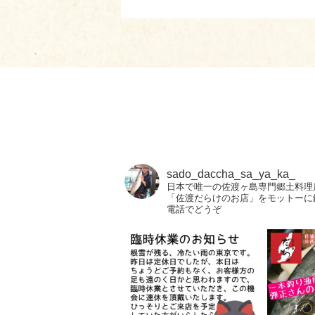
sado_daccha_sa_ya_ka_
日本で唯一の佐渡ヶ島専門郷土料理
「佐渡だらけのお店」をモットーに
電話でどうぞ