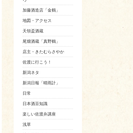
加藤酒造店「金鶴」
地図・アクセス
天領盃酒蔵
尾畑酒蔵「真野鶴」
店主・きたむらさやか
佐渡に行こう！
新潟ネタ
新潟日報「晴雨計」
日常
日本酒豆知識
楽しい佐渡弁講座
浅草