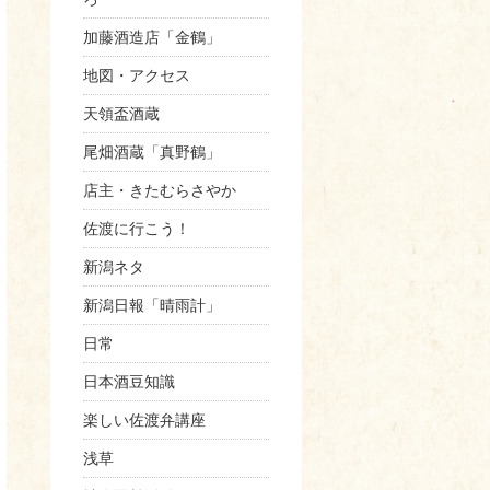
加藤酒造店「金鶴」
地図・アクセス
天領盃酒蔵
尾畑酒蔵「真野鶴」
店主・きたむらさやか
佐渡に行こう！
新潟ネタ
新潟日報「晴雨計」
日常
日本酒豆知識
楽しい佐渡弁講座
浅草