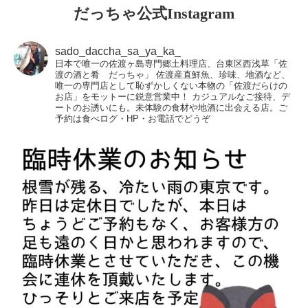
だっちゃ公式Instagram
sado_daccha_sa_ya_ka_
日本で唯一の佐渡ヶ島専門郷土料理店、台東区西浅草「佐
渡の酒と肴 だっちゃ」
佐渡産直鮮魚、珍味、地酒など、
唯一の専門店として恥ずかしくない本物の「佐渡だらけの
お店」をモットーに鋭意営業中！
カジュアルなご接待、デ
ートのお誘いにも。未体験の食材や地酒に出会える店。ご
予約は食べログ・HP・お電話でどうぞ