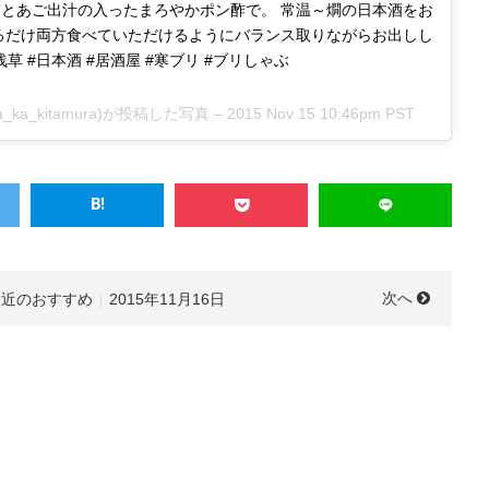
とあご出汁の入ったまろやかポン酢で。 常温～燗の日本酒をお
るだけ両方食べていただけるようにバランス取りながらお出しし
浅草 #日本酒 #居酒屋 #寒ブリ #ブリしゃぶ
ka_kitamura)が投稿した写真 –
2015 Nov 15 10:46pm PST
次へ
最近のおすすめ
2015年11月16日