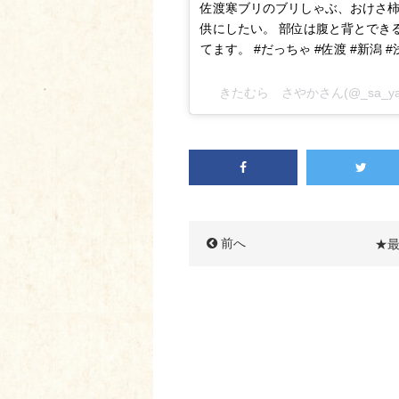
佐渡寒ブリのブリしゃぶ、おけさ柿
供にしたい。 部位は腹と背とでき
てます。 #だっちゃ #佐渡 #新潟 #
きたむら さやかさん(@_sa_ya_
前へ
★