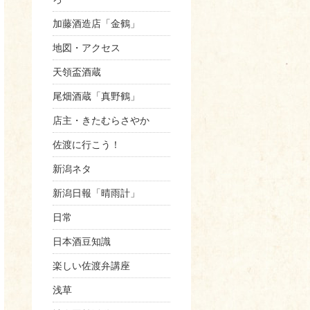
加藤酒造店「金鶴」
地図・アクセス
天領盃酒蔵
尾畑酒蔵「真野鶴」
店主・きたむらさやか
佐渡に行こう！
新潟ネタ
新潟日報「晴雨計」
日常
日本酒豆知識
楽しい佐渡弁講座
浅草