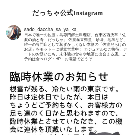
だっちゃ公式Instagram
sado_daccha_sa_ya_ka_
日本で唯一の佐渡ヶ島専門郷土料理店、台東区西浅草「佐
渡の酒と肴 だっちゃ」
佐渡産直鮮魚、珍味、地酒など、
唯一の専門店として恥ずかしくない本物の「佐渡だらけの
お店」をモットーに鋭意営業中！
カジュアルなご接待、デ
ートのお誘いにも。未体験の食材や地酒に出会える店。ご
予約は食べログ・HP・お電話でどうぞ