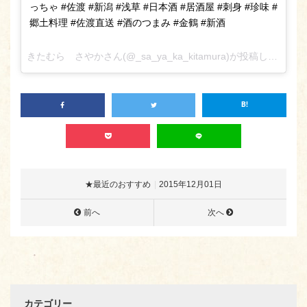
っちゃ #佐渡 #新潟 #浅草 #日本酒 #居酒屋 #刺身 #珍味 #
郷土料理 #佐渡直送 #酒のつまみ #金鶴 #新酒
きたむら さやかさん(@_sa_ya_ka_kitamura)が投稿した写真 –
★最近のおすすめ
2015年12月01日
前へ
次へ
カテゴリー