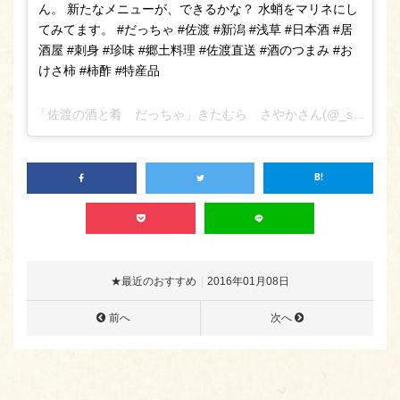
ん。 新たなメニューが、できるかな？ 水蛸をマリネにし
てみてます。 #だっちゃ #佐渡 #新潟 #浅草 #日本酒 #居
酒屋 #刺身 #珍味 #郷土料理 #佐渡直送 #酒のつまみ #お
けさ柿 #柿酢 #特産品
「佐渡の酒と肴 だっちゃ」きたむら さやかさん(@_sa_ya_ka_kitamura)が投稿した写真 –
★最近のおすすめ
2016年01月08日
前へ
次へ