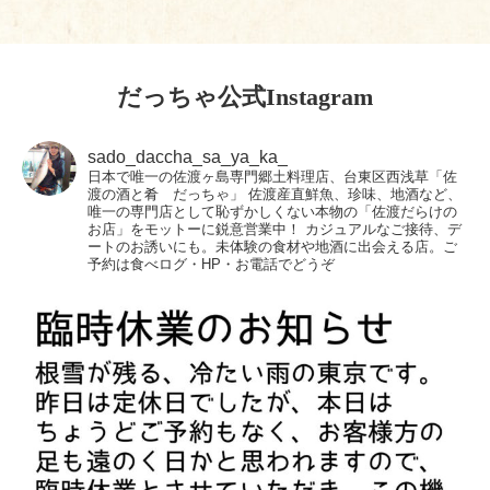
だっちゃ公式Instagram
sado_daccha_sa_ya_ka_
日本で唯一の佐渡ヶ島専門郷土料理店、台東区西浅草「佐
渡の酒と肴 だっちゃ」
佐渡産直鮮魚、珍味、地酒など、
唯一の専門店として恥ずかしくない本物の「佐渡だらけの
お店」をモットーに鋭意営業中！
カジュアルなご接待、デ
ートのお誘いにも。未体験の食材や地酒に出会える店。ご
予約は食べログ・HP・お電話でどうぞ