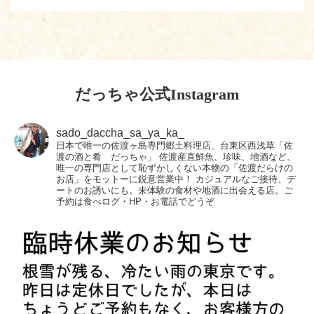
だっちゃ公式Instagram
sado_daccha_sa_ya_ka_
日本で唯一の佐渡ヶ島専門郷土料理店、台東区西浅草「佐
渡の酒と肴 だっちゃ」
佐渡産直鮮魚、珍味、地酒など、
唯一の専門店として恥ずかしくない本物の「佐渡だらけの
お店」をモットーに鋭意営業中！
カジュアルなご接待、デ
ートのお誘いにも。未体験の食材や地酒に出会える店。ご
予約は食べログ・HP・お電話でどうぞ