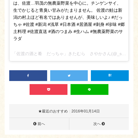
は、佐渡…羽茂の無農薬野菜を中心に。チンゲンサイ、
生でかじると青臭い甘みがたまりません。 佐渡の鮭は新
潟の村上ほど有名ではありませんが、美味しいよ♪ #だっ
ちゃ #佐渡 #新潟 #浅草 #日本酒 #居酒屋 #刺身 #珍味 #郷
土料理 #佐渡直送 #酒のつまみ #生ハム #無農薬野菜のサ
ラダ
「佐渡の酒と肴 だっちゃ」きたむら さやかさん(@_sa_ya_ka_kitamura)が投稿した写真 –
★最近のおすすめ
2016年01月14日
前へ
次へ