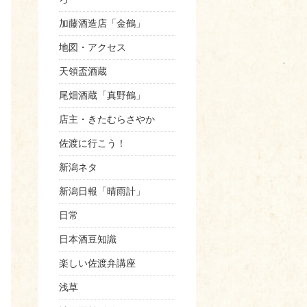
加藤酒造店「金鶴」
地図・アクセス
天領盃酒蔵
尾畑酒蔵「真野鶴」
店主・きたむらさやか
佐渡に行こう！
新潟ネタ
新潟日報「晴雨計」
日常
日本酒豆知識
楽しい佐渡弁講座
浅草