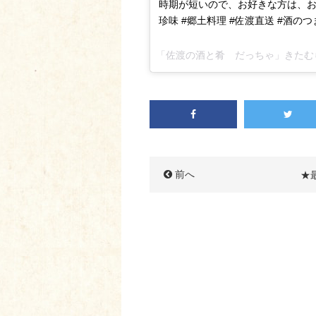
時期が短いので、お好きな方は、お早めに
珍味 #郷土料理 #佐渡直送 #酒のつまみ
「佐渡の酒と肴 だっちゃ」きたむら さ
前へ
★