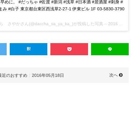
。 #だっちゃ #佐渡 #新潟 #浅草 #日本酒 #居酒屋 #刺身 #
 #白子 東京都台東区西浅草2-27-1 伊東ビル 1F 03-5830-3790
やかさん(@daccha_sa_ya_ka_)が投稿した写真 –
2016 May 18 5:03am PDT
次へ
最近のおすすめ
2016年05月18日