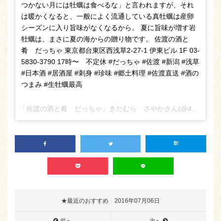
つかない月には牡蠣は食べるな」と言われますが、それ
は暖かくなると、一般によく流通している真牡蠣は産卵
シーズンに入り旨味がなくなるから。 夏に旨味が増す岩
牡蠣は、まさに夏の海からの贈り物です。 佐渡の酒と
肴 だっちゃ 東京都台東区西浅草2-27-1 伊東ビル 1F 03-
5830-3790 17時〜 不定休 #だっちゃ #佐渡 #新潟 #浅草
#日本酒 #居酒屋 #刺身 #珍味 #郷土料理 #佐渡直送 #酒の
つまみ #生牡蠣最高
「佐渡の酒と肴 だっちゃ」きたむら さやかさん(@daccha_sa_ya_ka_)が投稿した写真 –
★最近のおすすめ
2016年07月06日