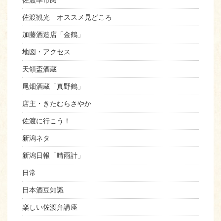
佐渡準市民
佐渡観光 オススメ見どころ
加藤酒造店「金鶴」
地図・アクセス
天領盃酒蔵
尾畑酒蔵「真野鶴」
店主・きたむらさやか
佐渡に行こう！
新潟ネタ
新潟日報「晴雨計」
日常
日本酒豆知識
楽しい佐渡弁講座