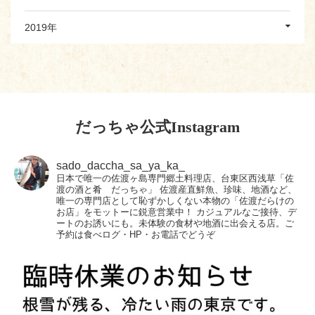
2019年
だっちゃ公式Instagram
sado_daccha_sa_ya_ka_
日本で唯一の佐渡ヶ島専門郷土料理店、台東区西浅草「佐
渡の酒と肴 だっちゃ」
佐渡産直鮮魚、珍味、地酒など、
唯一の専門店として恥ずかしくない本物の「佐渡だらけの
お店」をモットーに鋭意営業中！
カジュアルなご接待、デ
ートのお誘いにも。未体験の食材や地酒に出会える店。ご
予約は食べログ・HP・お電話でどうぞ