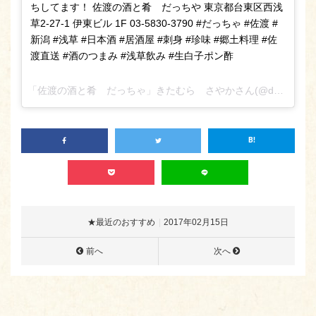
ちしてます！ 佐渡の酒と肴 だっちや 東京都台東区西浅
草2-27-1 伊東ビル 1F 03-5830-3790 #だっちゃ #佐渡 #
新潟 #浅草 #日本酒 #居酒屋 #刺身 #珍味 #郷土料理 #佐
渡直送 #酒のつまみ #浅草飲み #生白子ポン酢
「佐渡の酒と肴 だっちゃ」きたむら さやかさん(@daccha_sa_ya_ka_)がシェアした投稿 –
★最近のおすすめ
2017年02月15日
前へ
次へ