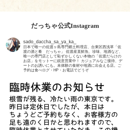
だっちゃ公式Instagram
sado_daccha_sa_ya_ka_
日本で唯一の佐渡ヶ島専門郷土料理店、台東区西浅草「佐
渡の酒と肴 だっちゃ」
佐渡産直鮮魚、珍味、地酒など、
唯一の専門店として恥ずかしくない本物の「佐渡だらけの
お店」をモットーに鋭意営業中！
カジュアルなご接待、デ
ートのお誘いにも。未体験の食材や地酒に出会える店。ご
予約は食べログ・HP・お電話でどうぞ