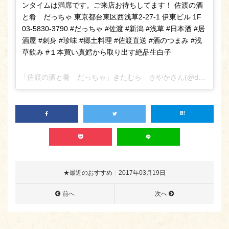
ンタイムは満席です。ご来店お待ちしてます！ 佐渡の酒
と肴 だっちゃ 東京都台東区西浅草2-27-1 伊東ビル 1F
03-5830-3790 #だっちゃ #佐渡 #新潟 #浅草 #日本酒 #居
酒屋 #刺身 #珍味 #郷土料理 #佐渡直送 #酒のつまみ #浅
草飲み #１本買い真鱈から取り出す絶品生白子
「佐渡の酒と肴 だっちゃ」きたむら さやかさん(@daccha_sa_ya_ka_)がシェアした投稿 –
★最近のおすすめ
2017年03月19日
前へ
次へ