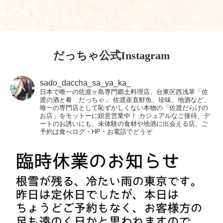
だっちゃ公式Instagram
sado_daccha_sa_ya_ka_
日本で唯一の佐渡ヶ島専門郷土料理店、台東区西浅草「佐
渡の酒と肴 だっちゃ」
佐渡産直鮮魚、珍味、地酒など、
唯一の専門店として恥ずかしくない本物の「佐渡だらけの
お店」をモットーに鋭意営業中！
カジュアルなご接待、デ
ートのお誘いにも。未体験の食材や地酒に出会える店。ご
予約は食べログ・HP・お電話でどうぞ