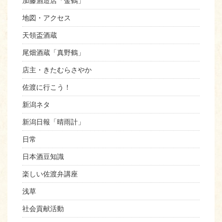
加藤酒造店「金鶴」
地図・アクセス
天領盃酒蔵
尾畑酒蔵「真野鶴」
店主・きたむらさやか
佐渡に行こう！
新潟ネタ
新潟日報「晴雨計」
日常
日本酒豆知識
楽しい佐渡弁講座
浅草
社会貢献活動