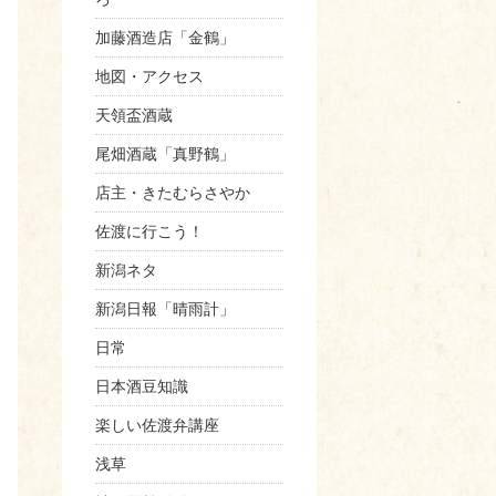
加藤酒造店「金鶴」
地図・アクセス
天領盃酒蔵
尾畑酒蔵「真野鶴」
店主・きたむらさやか
佐渡に行こう！
新潟ネタ
新潟日報「晴雨計」
日常
日本酒豆知識
楽しい佐渡弁講座
浅草