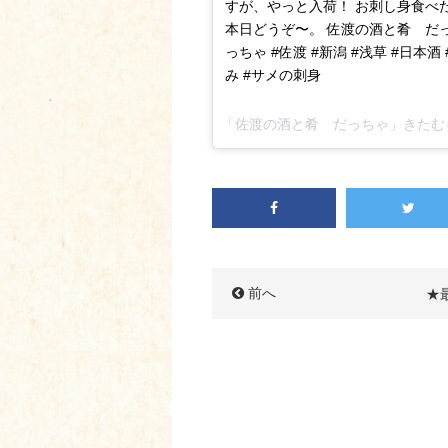
すが、やっと入荷！ お刺し身食べ
本日どうぞ〜。 佐渡の酒と肴 だっちゃ 
っちゃ #佐渡 #新潟 #浅草 #日本酒
み #サメの刺身
「佐渡の酒と肴 だっちゃ」きたむら さ
前へ
★