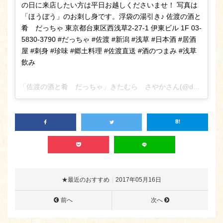
の日に来店したい方は平日お越しくださいませ！ 写真は
「ほうぼう」のお刺し身です。浮袋の湯引き♪ 佐渡の酒と
肴 だっちゃ 東京都台東区西浅草2-27-1 伊東ビル 1F 03-
5830-3790 #だっちゃ #佐渡 #新潟 #浅草 #日本酒 #居酒
屋 #刺身 #珍味 #郷土料理 #佐渡直送 #酒のつまみ #浅草
飲み
「佐渡の酒と肴 だっちゃ」きたむら さやかさん(@daccha_sa_ya_ka_)がシェアした投稿 –
★最近のおすすめ
2017年05月16日
前へ
次へ