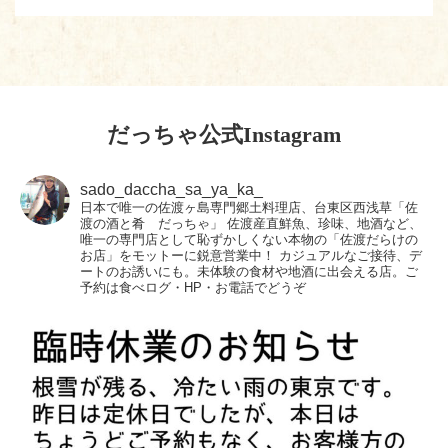
だっちゃ公式Instagram
sado_daccha_sa_ya_ka_
日本で唯一の佐渡ヶ島専門郷土料理店、台東区西浅草「佐
渡の酒と肴 だっちゃ」
佐渡産直鮮魚、珍味、地酒など、
唯一の専門店として恥ずかしくない本物の「佐渡だらけの
お店」をモットーに鋭意営業中！
カジュアルなご接待、デ
ートのお誘いにも。未体験の食材や地酒に出会える店。ご
予約は食べログ・HP・お電話でどうぞ