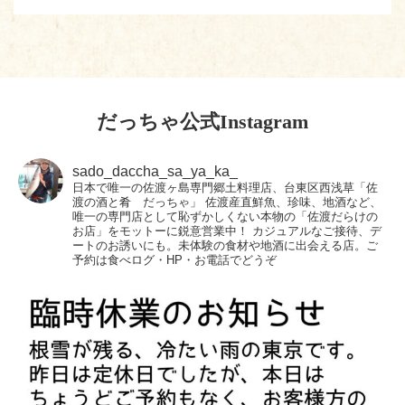
だっちゃ公式Instagram
sado_daccha_sa_ya_ka_
日本で唯一の佐渡ヶ島専門郷土料理店、台東区西浅草「佐
渡の酒と肴 だっちゃ」
佐渡産直鮮魚、珍味、地酒など、
唯一の専門店として恥ずかしくない本物の「佐渡だらけの
お店」をモットーに鋭意営業中！
カジュアルなご接待、デ
ートのお誘いにも。未体験の食材や地酒に出会える店。ご
予約は食べログ・HP・お電話でどうぞ