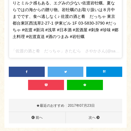
りとミルク感もある、エグみの少ない佐渡岩牡蠣。夏な
らではの海からの贈り物。岩牡蠣のお取り扱いは８月中
までです、食べ逃しなく♪ 佐渡の酒と肴 だっちゃ 東京
都台東区西浅草2-27-1 伊東ビル 1F 03-5830-3790 #だっ
ちゃ #佐渡 #新潟 #浅草 #日本酒 #居酒屋 #刺身 #珍味 #郷
土料理 #佐渡直送 #酒のつまみ #岩牡蠣
「佐渡の酒と肴 だっちゃ」きたむら さやかさん(@sado_daccha_sa_ya_ka_)がシェアした投稿 –
★最近のおすすめ
2017年07月23日
前へ
次へ