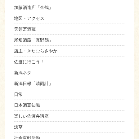
加藤酒造店「金鶴」
地図・アクセス
天領盃酒蔵
尾畑酒蔵「真野鶴」
店主・きたむらさやか
佐渡に行こう！
新潟ネタ
新潟日報「晴雨計」
日常
日本酒豆知識
楽しい佐渡弁講座
浅草
社会貢献活動