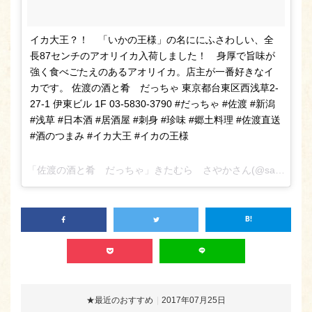
イカ大王？！ 「いかの王様」の名ににふさわしい、全
長87センチのアオリイカ入荷しました！ 身厚で旨味が
強く食べごたえのあるアオリイカ。店主が一番好きなイ
カです。 佐渡の酒と肴 だっちゃ 東京都台東区西浅草2-
27-1 伊東ビル 1F 03-5830-3790 #だっちゃ #佐渡 #新潟
#浅草 #日本酒 #居酒屋 #刺身 #珍味 #郷土料理 #佐渡直送
#酒のつまみ #イカ大王 #イカの王様
「佐渡の酒と肴 だっちゃ」きたむら さやかさん(@sado_daccha_sa_ya_ka_)がシェアした投稿 –
★最近のおすすめ
2017年07月25日