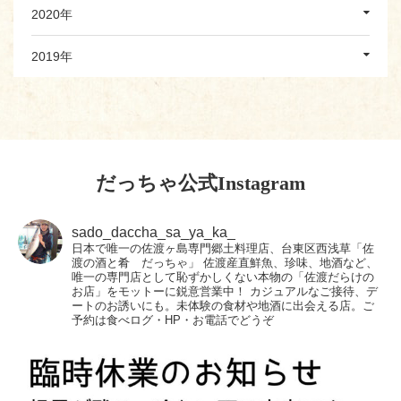
2020年
2019年
だっちゃ公式Instagram
sado_daccha_sa_ya_ka_
日本で唯一の佐渡ヶ島専門郷土料理店、台東区西浅草「佐
渡の酒と肴 だっちゃ」
佐渡産直鮮魚、珍味、地酒など、
唯一の専門店として恥ずかしくない本物の「佐渡だらけの
お店」をモットーに鋭意営業中！
カジュアルなご接待、デ
ートのお誘いにも。未体験の食材や地酒に出会える店。ご
予約は食べログ・HP・お電話でどうぞ