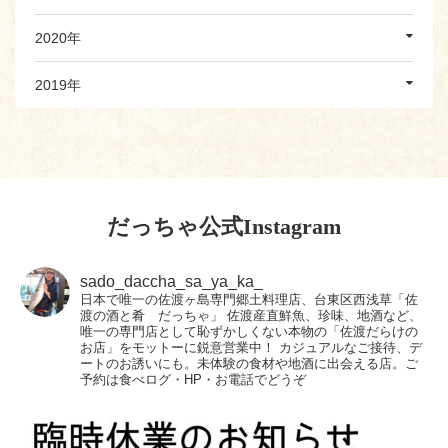
2020年
2019年
だっちゃ公式Instagram
sado_daccha_sa_ya_ka_
日本で唯一の佐渡ヶ島専門郷土料理店、台東区西浅草「佐
渡の酒と肴 だっちゃ」
佐渡産直鮮魚、珍味、地酒など、
唯一の専門店として恥ずかしくない本物の「佐渡だらけの
お店」をモットーに鋭意営業中！
カジュアルなご接待、デ
ートのお誘いにも。未体験の食材や地酒に出会える店。ご
予約は食べログ・HP・お電話でどうぞ