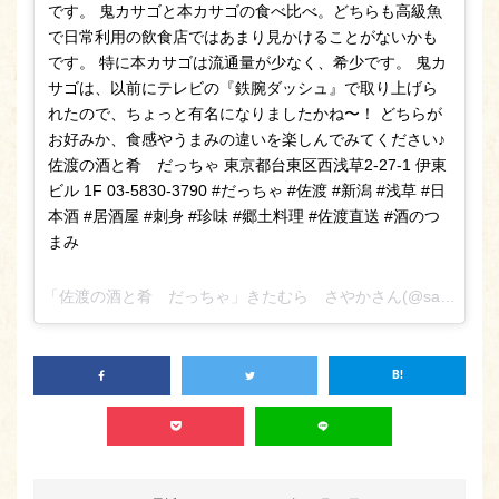
です。 鬼カサゴと本カサゴの食べ比べ。どちらも高級魚
で日常利用の飲食店ではあまり見かけることがないかも
です。 特に本カサゴは流通量が少なく、希少です。 鬼カ
サゴは、以前にテレビの『鉄腕ダッシュ』で取り上げら
れたので、ちょっと有名になりましたかね〜！ どちらが
お好みか、食感やうまみの違いを楽しんでみてください♪
佐渡の酒と肴 だっちゃ 東京都台東区西浅草2-27-1 伊東
ビル 1F 03-5830-3790 #だっちゃ #佐渡 #新潟 #浅草 #日
本酒 #居酒屋 #刺身 #珍味 #郷土料理 #佐渡直送 #酒のつ
まみ
「佐渡の酒と肴 だっちゃ」きたむら さやかさん(@sado_daccha_sa_ya_ka_)がシェアした投稿 –