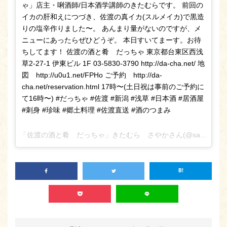
ゃ」店主・唎酒師/日本酒学講師のきたむらです。 前回の
イカの肝和えにつづき、佐渡の真イカ(スルメイカ)で黒造
りの塩辛作りました〜。 あんまり量がないのですが、メ
ニューにあったらぜひどうぞ。 本日すいてまーす。お待
ちしてます！ 佐渡の酒と肴 だっちゃ 東京都台東区西浅
草2-27-1 伊東ビル 1F 03-5830-3790 http://da-cha.net/ 地
図 http://u0u1.net/FPHo ご予約 http://da-
cha.net/reservation.html 17時〜(土日祝は事前のご予約に
て16時〜) #だっちゃ #佐渡 #新潟 #浅草 #日本酒 #居酒屋
#刺身 #珍味 #郷土料理 #佐渡直送 #酒のつまみ
「佐渡の酒と肴 だっちゃ」きたむら さやかさん(@sado_daccha_sa_ya_ka_)がシェアした投稿 –