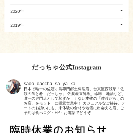
2020年
2019年
だっちゃ公式Instagram
sado_daccha_sa_ya_ka_
日本で唯一の佐渡ヶ島専門郷土料理店、台東区西浅草「佐
渡の酒と肴 だっちゃ」
佐渡産直鮮魚、珍味、地酒など、
唯一の専門店として恥ずかしくない本物の「佐渡だらけの
お店」をモットーに鋭意営業中！
カジュアルなご接待、デ
ートのお誘いにも。未体験の食材や地酒に出会える店。ご
予約は食べログ・HP・お電話でどうぞ