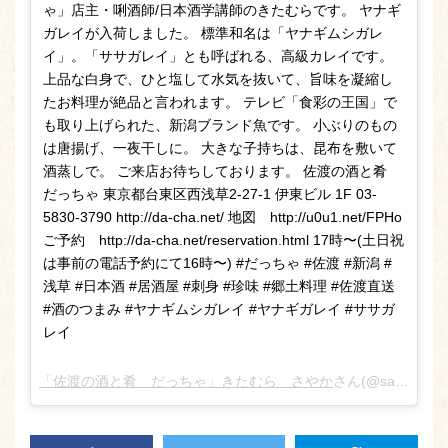
ゃ」店主・唎酒師/日本酒学講師のきたむらです。 ヤナギ
ガレイが入荷しました。 標準和名は「ヤナギムシガレ
イ」。「ササガレイ」とも呼ばれる、高級カレイです。
上品な白身で、ひと塩して水気を抜いて、旨味を凝縮し
たお料理が絶品と言われます。 テレビ「食彩の王国」で
も取り上げられた、新潟ブランド魚です。 小ぶりのもの
は唐揚げ、一夜干しに。 大きな子持ちは、昆布を敷いて
酒蒸しで。 ご来店お待ちしております。 佐渡の酒と肴
だっちゃ 東京都台東区西浅草2-27-1 伊東ビル 1F 03-
5830-3790 http://da-cha.net/ 地図 http://u0u1.net/FPHo
ご予約 http://da-cha.net/reservation.html 17時〜(土日祝
は事前の電話予約にて16時〜) #だっちゃ #佐渡 #新潟 #
浅草 #日本酒 #居酒屋 #刺身 #珍味 #郷土料理 #佐渡直送
#酒のつまみ #ヤナギムシガレイ #ヤナギガレイ #ササガ
レイ
「佐渡の酒と肴 だっちゃ」きたむら さやか
さん(@sado_daccha_sa_ya_ka_)がシェアした投稿 –