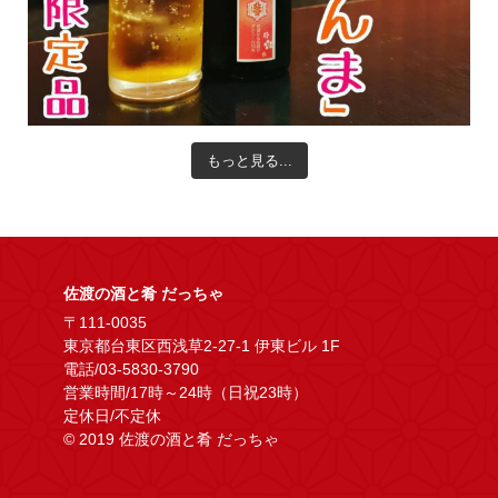
もっと見る...
佐渡の酒と肴 だっちゃ
〒111-0035
東京都台東区西浅草2-27-1 伊東ビル 1F
電話/03-5830-3790
営業時間/17時～24時（日祝23時）
定休日/不定休
© 2019 佐渡の酒と肴 だっちゃ