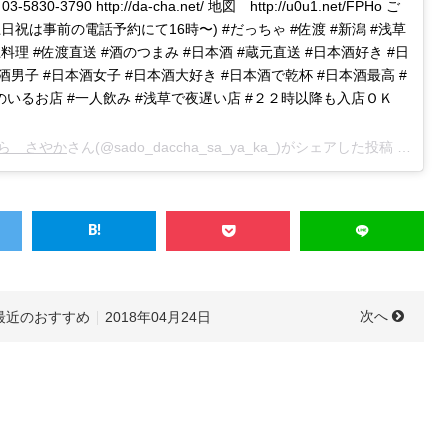
0-3790 http://da-cha.net/ 地図 http://u0u1.net/FPHo ご
 17時〜(土日祝は事前の電話予約にて16時〜) #だっちゃ #佐渡 #新潟 #浅草
土料理 #佐渡直送 #酒のつまみ #日本酒 #蔵元直送 #日本酒好き #日
酒男子 #日本酒女子 #日本酒大好き #日本酒で乾杯 #日本酒最高 #
のいるお店 #一人飲み #浅草で夜遅い店 #２２時以降も入店ＯＫ
ら さやか
さん(@sado_daccha_sa_ya_ka_)がシェアした投稿 –
2018
次へ
最近のおすすめ
2018年04月24日