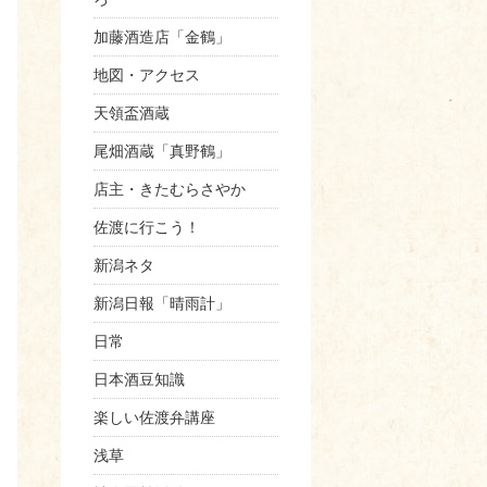
加藤酒造店「金鶴」
地図・アクセス
天領盃酒蔵
尾畑酒蔵「真野鶴」
店主・きたむらさやか
佐渡に行こう！
新潟ネタ
新潟日報「晴雨計」
日常
日本酒豆知識
楽しい佐渡弁講座
浅草