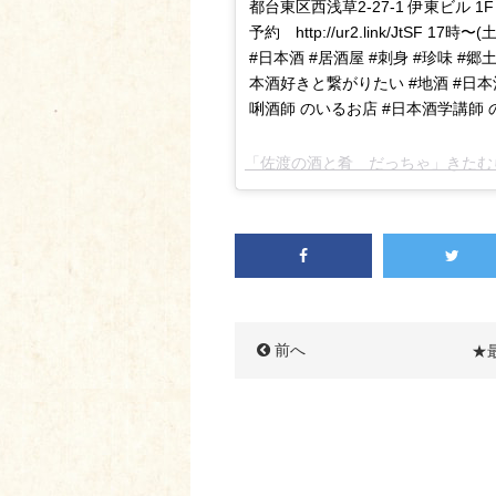
都台東区西浅草2-27-1 伊東ビル 1F 03-583
予約 http://ur2.link/JtSF
#日本酒 #居酒屋 #刺身 #珍味 #郷
本酒好きと繋がりたい #地酒 #日本
唎酒師 のいるお店 #日本酒学講師 
「佐渡の酒と肴 だっちゃ」きたむ
前へ
★