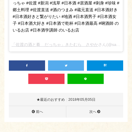
っちゃ #佐渡 #新潟 #浅草 #日本酒 #居酒屋 #刺身 #珍味 #
郷土料理 #佐渡直送 #酒のつまみ #蔵元直送 #日本酒好き
#日本酒好きと繋がりたい #地酒 #日本酒男子 #日本酒女
子 #日本酒大好き #日本酒で乾杯 #日本酒最高 #唎酒師 の
いるお店 #日本酒学講師 のいるお店
「佐渡の酒と肴 だっちゃ」きたむら さやか
さん(@sado_daccha_sa_ya_ka_)がシェアした投稿 –
★最近のおすすめ
2018年05月05日
前へ
次へ