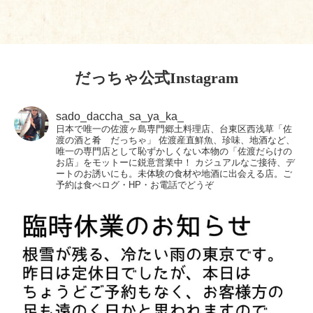
だっちゃ公式Instagram
sado_daccha_sa_ya_ka_
日本で唯一の佐渡ヶ島専門郷土料理店、台東区西浅草「佐
渡の酒と肴 だっちゃ」
佐渡産直鮮魚、珍味、地酒など、
唯一の専門店として恥ずかしくない本物の「佐渡だらけの
お店」をモットーに鋭意営業中！
カジュアルなご接待、デ
ートのお誘いにも。未体験の食材や地酒に出会える店。ご
予約は食べログ・HP・お電話でどうぞ