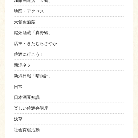
加藤酒造店「金鶴」
地図・アクセス
天領盃酒蔵
尾畑酒蔵「真野鶴」
店主・きたむらさやか
佐渡に行こう！
新潟ネタ
新潟日報「晴雨計」
日常
日本酒豆知識
楽しい佐渡弁講座
浅草
社会貢献活動