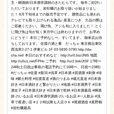
主・唎酒師/日本酒学講師のきたむらです。 毎年ご好評い
ただいております、岩牡蠣のお取り扱いが始まりまし
た！ 8月下旬頃までの販売予定です。 贈答品にも使われ
テレビでも取り上げられる逸品♪ 産直につき、欠品の際は
ご容赦ください。 飛び魚、アジも旬に入りました！ とく
に飛び魚は旬が短く来月中には終わりますので、お早め
にどうぞ！ 本日ご予約なし〜。すいてます。 御来店お待
ちしております。 佐渡の酒と肴 だっちゃ 東京都台東区
西浅草2-27-1 伊東ビル 1F 03-5830-3790 http://da-
cha.net/ 本日のおすすめなど：http://ur0.biz/JNt5 地図
http://u0u1.net/FPHo ご予約 http://ur2.link/JtSF 17時〜
24時(土日祝は事前の電話予約にて16時〜、日祝〜23時)
#だっちゃ #佐渡 #新潟 #浅草 #日本酒 #居酒屋 #刺身 #珍
味 #郷土料理 #佐渡直送 #酒のつまみ #蔵元直送 #日本酒
好き #日本酒好きと繋がりたい #地酒 #日本酒男子 #日本
酒女子 #日本酒大好き #日本酒で乾杯 #日本酒最高 #唎酒
師 のいるお店 #日本酒学講師 のいるお店 #一人飲み #浅
草で夜遅い店 #２２時以降も入店ＯＫ #尾畑酒造 #真野鶴
#岩牡蠣最高