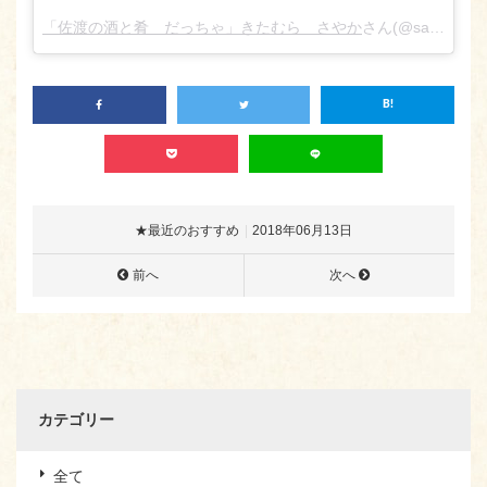
「佐渡の酒と肴 だっちゃ」きたむら さやか
さん(@sado_daccha_sa_ya_ka_)がシェアした投稿 –
★最近のおすすめ
2018年06月13日
前へ
次へ
カテゴリー
全て