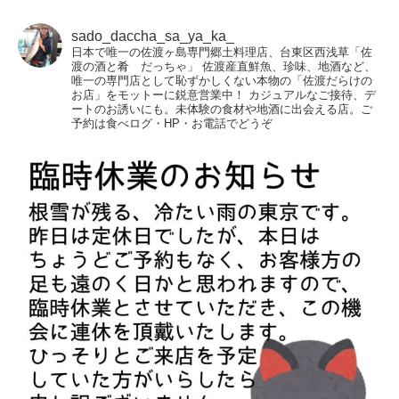
sado_daccha_sa_ya_ka_
日本で唯一の佐渡ヶ島専門郷土料理店、台東区西浅草「佐
渡の酒と肴 だっちゃ」
佐渡産直鮮魚、珍味、地酒など、
唯一の専門店として恥ずかしくない本物の「佐渡だらけの
お店」をモットーに鋭意営業中！
カジュアルなご接待、デ
ートのお誘いにも。未体験の食材や地酒に出会える店。ご
予約は食べログ・HP・お電話でどうぞ