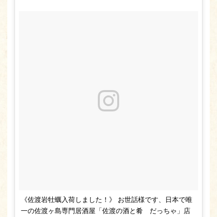
《佐渡岩牡蠣入荷しました！》 お世話様です、日本で唯
一の佐渡ヶ島専門居酒屋「佐渡の酒と肴 だっちゃ」店