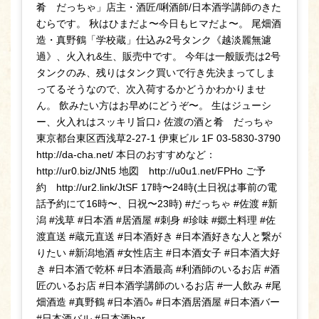
肴 だっちゃ」店主・酒匠/唎酒師/日本酒学講師のきた
むらです。 秋はひまだよ〜今日もヒマだよ〜。 尾畑酒
造・真野鶴「学校蔵」仕込み2号タンク《越淡麗無濾
過》、火入れ&生、販売中です。 今年は一般販売は2号
タンクのみ、残りはタンク買いで行き先決まってしま
ってるそうなので、次入荷するかどうかわかりませ
ん。 飲みたい方はお早めにどうぞ〜。 生はジューシ
ー、火入れはスッキリ旨口♪ 佐渡の酒と肴 だっちゃ
東京都台東区西浅草2-27-1 伊東ビル 1F 03-5830-3790
http://da-cha.net/ 本日のおすすめなど：
http://ur0.biz/JNt5 地図 http://u0u1.net/FPHo ご予
約 http://ur2.link/JtSF 17時〜24時(土日祝は事前の電
話予約にて16時〜、日祝〜23時) #だっちゃ #佐渡 #新
潟 #浅草 #日本酒 #居酒屋 #刺身 #珍味 #郷土料理 #佐
渡直送 #蔵元直送 #日本酒好き #日本酒好きな人と繋が
りたい #新潟地酒 #女性店主 #日本酒女子 #日本酒大好
き #日本酒で乾杯 #日本酒最高 #利酒師のいるお店 #酒
匠のいるお店 #日本酒学講師のいるお店 #一人飲み #尾
畑酒造 #真野鶴 #日本酒🍶 #日本酒居酒屋 #日本酒バー
#日本酒バル #日本酒bar