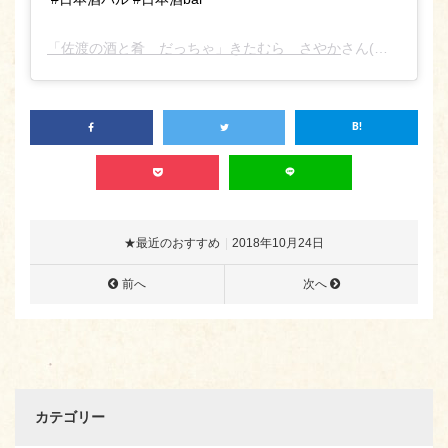
「佐渡の酒と肴 だっちゃ」きたむら さやか
さん(@sado_daccha_sa_ya_ka_)がシェアした投稿 –
★最近のおすすめ
2018年10月24日
前へ
次へ
カテゴリー