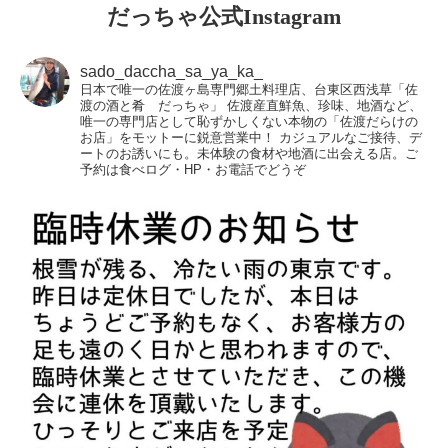
だっちゃ公式Instagram
sado_daccha_sa_ya_ka_
日本で唯一の佐渡ヶ島専門郷土料理店、台東区西浅草「佐
渡の酒と肴 だっちゃ」
佐渡産直鮮魚、珍味、地酒など、
唯一の専門店として恥ずかしくない本物の「佐渡だらけの
お店」をモットーに鋭意営業中！
カジュアルなご接待、デ
ートのお誘いにも。未体験の食材や地酒に出会える店。ご
予約は食べログ・HP・お電話でどうぞ